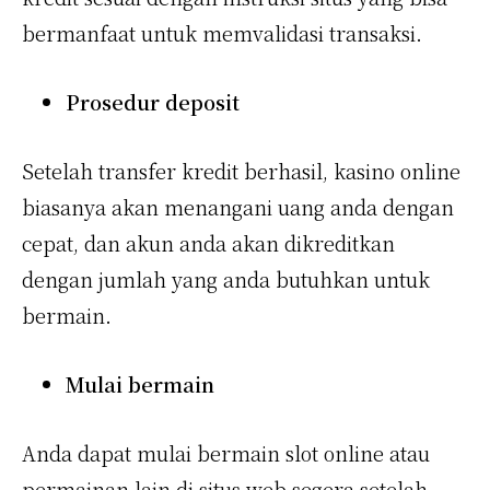
bermanfaat untuk memvalidasi transaksi.
Prosedur deposit
Setelah transfer kredit berhasil, kasino online
biasanya akan menangani uang anda dengan
cepat, dan akun anda akan dikreditkan
dengan jumlah yang anda butuhkan untuk
bermain.
Mulai bermain
Anda dapat mulai bermain slot online atau
permainan lain di situs web segera setelah