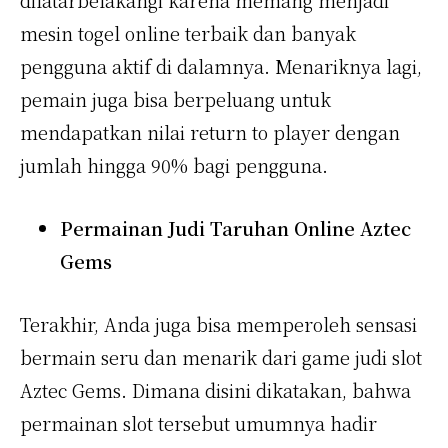
mesin togel online terbaik dan banyak
pengguna aktif di dalamnya. Menariknya lagi,
pemain juga bisa berpeluang untuk
mendapatkan nilai return to player dengan
jumlah hingga 90% bagi pengguna.
Permainan Judi Taruhan Online Aztec
Gems
Terakhir, Anda juga bisa memperoleh sensasi
bermain seru dan menarik dari game judi slot
Aztec Gems. Dimana disini dikatakan, bahwa
permainan slot tersebut umumnya hadir