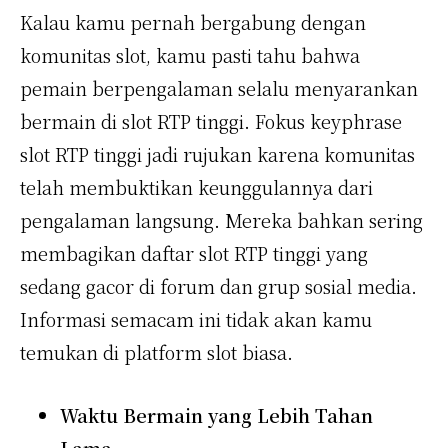
Kalau kamu pernah bergabung dengan
komunitas slot, kamu pasti tahu bahwa
pemain berpengalaman selalu menyarankan
bermain di slot RTP tinggi. Fokus keyphrase
slot RTP tinggi jadi rujukan karena komunitas
telah membuktikan keunggulannya dari
pengalaman langsung. Mereka bahkan sering
membagikan daftar slot RTP tinggi yang
sedang gacor di forum dan grup sosial media.
Informasi semacam ini tidak akan kamu
temukan di platform slot biasa.
Waktu Bermain yang Lebih Tahan
Lama