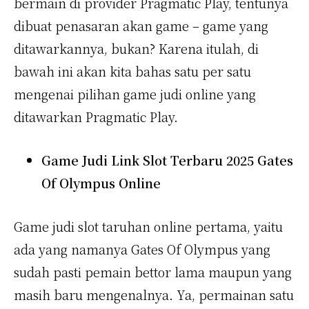
bermain di provider Pragmatic Play, tentunya
dibuat penasaran akan game – game yang
ditawarkannya, bukan? Karena itulah, di
bawah ini akan kita bahas satu per satu
mengenai pilihan game judi online yang
ditawarkan Pragmatic Play.
Game Judi Link Slot Terbaru 2025 Gates
Of Olympus Online
Game judi slot taruhan online pertama, yaitu
ada yang namanya Gates Of Olympus yang
sudah pasti pemain bettor lama maupun yang
masih baru mengenalnya. Ya, permainan satu