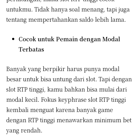
untukmu. Tidak hanya soal menang, tapi juga
tentang mempertahankan saldo lebih lama.
Cocok untuk Pemain dengan Modal
Terbatas
Banyak yang berpikir harus punya modal
besar untuk bisa untung dari slot. Tapi dengan
slot RTP tinggi, kamu bahkan bisa mulai dari
modal kecil. Fokus keyphrase slot RTP tinggi
kembali menguat karena banyak game
dengan RTP tinggi menawarkan minimum bet
yang rendah.