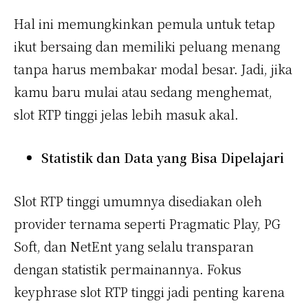
Hal ini memungkinkan pemula untuk tetap
ikut bersaing dan memiliki peluang menang
tanpa harus membakar modal besar. Jadi, jika
kamu baru mulai atau sedang menghemat,
slot RTP tinggi jelas lebih masuk akal.
Statistik dan Data yang Bisa Dipelajari
Slot RTP tinggi umumnya disediakan oleh
provider ternama seperti Pragmatic Play, PG
Soft, dan NetEnt yang selalu transparan
dengan statistik permainannya. Fokus
keyphrase slot RTP tinggi jadi penting karena