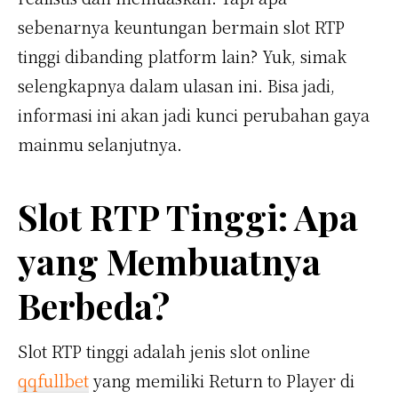
sebenarnya keuntungan bermain slot RTP
tinggi dibanding platform lain? Yuk, simak
selengkapnya dalam ulasan ini. Bisa jadi,
informasi ini akan jadi kunci perubahan gaya
mainmu selanjutnya.
Slot RTP Tinggi: Apa
yang Membuatnya
Berbeda?
Slot RTP tinggi adalah jenis slot online
qqfullbet
yang memiliki Return to Player di