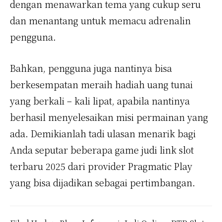
dengan menawarkan tema yang cukup seru
dan menantang untuk memacu adrenalin
pengguna.
Bahkan, pengguna juga nantinya bisa
berkesempatan meraih hadiah uang tunai
yang berkali – kali lipat, apabila nantinya
berhasil menyelesaikan misi permainan yang
ada. Demikianlah tadi ulasan menarik bagi
Anda seputar beberapa game judi link slot
terbaru 2025 dari provider Pragmatic Play
yang bisa dijadikan sebagai pertimbangan.