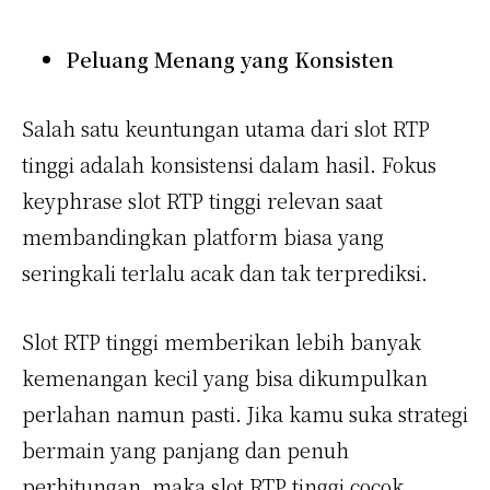
Peluang Menang yang Konsisten
Salah satu keuntungan utama dari slot RTP
tinggi adalah konsistensi dalam hasil. Fokus
keyphrase slot RTP tinggi relevan saat
membandingkan platform biasa yang
seringkali terlalu acak dan tak terprediksi.
Slot RTP tinggi memberikan lebih banyak
kemenangan kecil yang bisa dikumpulkan
perlahan namun pasti. Jika kamu suka strategi
bermain yang panjang dan penuh
perhitungan, maka slot RTP tinggi cocok