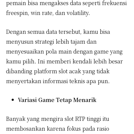
pemain bisa mengakses data seperti frekuensi
freespin, win rate, dan volatility.
Dengan semua data tersebut, kamu bisa
menyusun strategi lebih tajam dan
menyesuaikan pola main dengan game yang
kamu pilih. Ini memberi kendali lebih besar
dibanding platform slot acak yang tidak
menyertakan informasi teknis apa pun.
Variasi Game Tetap Menarik
Banyak yang mengira slot RTP tinggi itu
membosankan karena fokus pada rasio