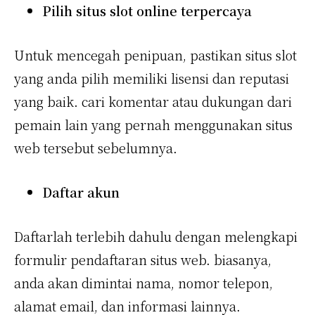
Pilih situs slot online terpercaya
Untuk mencegah penipuan, pastikan situs slot
yang anda pilih memiliki lisensi dan reputasi
yang baik. cari komentar atau dukungan dari
pemain lain yang pernah menggunakan situs
web tersebut sebelumnya.
Daftar akun
Daftarlah terlebih dahulu dengan melengkapi
formulir pendaftaran situs web. biasanya,
anda akan dimintai nama, nomor telepon,
alamat email, dan informasi lainnya.