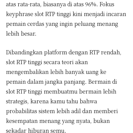
atas rata-rata, biasanya di atas 96%. Fokus
keyphrase slot RTP tinggi kini menjadi incaran
pemain cerdas yang ingin peluang menang
lebih besar.
Dibandingkan platform dengan RTP rendah,
slot RTP tinggi secara teori akan
mengembalikan lebih banyak uang ke
pemain dalam jangka panjang. Bermain di
slot RTP tinggi membuatmu bermain lebih
strategis, karena kamu tahu bahwa
probabilitas sistem lebih adil dan memberi
kesempatan menang yang nyata, bukan
sekadar hiburan semu.