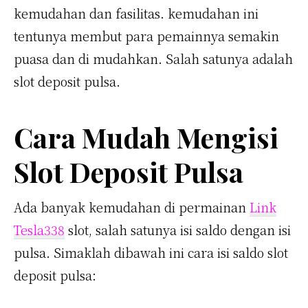
kemudahan dan fasilitas. kemudahan ini
tentunya membut para pemainnya semakin
puasa dan di mudahkan. Salah satunya adalah
slot deposit pulsa.
Cara Mudah Mengisi
Slot Deposit Pulsa
Ada banyak kemudahan di permainan
Link
Tesla338
slot, salah satunya isi saldo dengan isi
pulsa. Simaklah dibawah ini cara isi saldo slot
deposit pulsa: