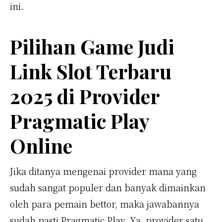
ini.
Pilihan Game Judi
Link Slot Terbaru
2025 di Provider
Pragmatic Play
Online
Jika ditanya mengenai provider mana yang
sudah sangat populer dan banyak dimainkan
oleh para pemain bettor, maka jawabannya
sudah pasti Pragmatic Play. Ya, provider satu