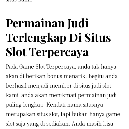
Permainan Judi
Terlengkap Di Situs
Slot Terpercaya
Pada Game Slot Terpercaya, anda tak hanya
akan di berikan bonus menarik. Begitu anda
berhasil menjadi member di situs judi slot
kami, anda akan menikmati permainan judi
paling lengkap. Kendati nama situsnya
merupakan situs slot, tapi bukan hanya game
slot saja yang di sediakan. Anda masih bisa