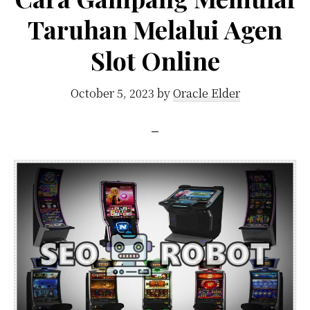
Taruhan Melalui Agen
Slot Online
October 5, 2023
by
Oracle Elder