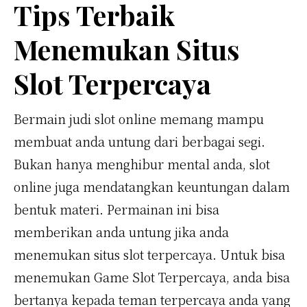
Tips Terbaik
Menemukan Situs
Slot Terpercaya
Bermain judi slot online memang mampu
membuat anda untung dari berbagai segi.
Bukan hanya menghibur mental anda, slot
online juga mendatangkan keuntungan dalam
bentuk materi. Permainan ini bisa
memberikan anda untung jika anda
menemukan situs slot terpercaya. Untuk bisa
menemukan Game Slot Terpercaya, anda bisa
bertanya kepada teman terpercaya anda yang