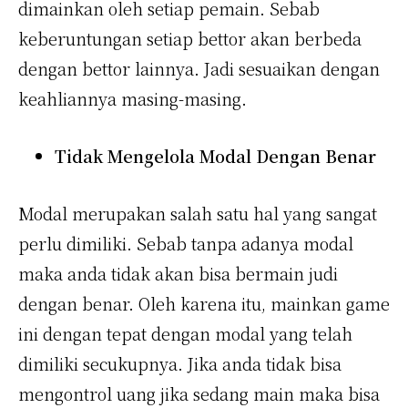
dimainkan oleh setiap pemain. Sebab
keberuntungan setiap bettor akan berbeda
dengan bettor lainnya. Jadi sesuaikan dengan
keahliannya masing-masing.
Tidak Mengelola Modal Dengan Benar
Modal merupakan salah satu hal yang sangat
perlu dimiliki. Sebab tanpa adanya modal
maka anda tidak akan bisa bermain judi
dengan benar. Oleh karena itu, mainkan game
ini dengan tepat dengan modal yang telah
dimiliki secukupnya. Jika anda tidak bisa
mengontrol uang jika sedang main maka bisa