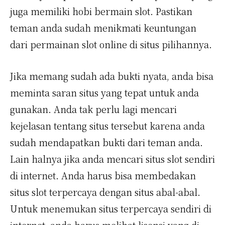
juga memiliki hobi bermain slot. Pastikan
teman anda sudah menikmati keuntungan
dari permainan slot online di situs pilihannya.
Jika memang sudah ada bukti nyata, anda bisa
meminta saran situs yang tepat untuk anda
gunakan. Anda tak perlu lagi mencari
kejelasan tentang situs tersebut karena anda
sudah mendapatkan bukti dari teman anda.
Lain halnya jika anda mencari situs slot sendiri
di internet. Anda harus bisa membedakan
situs slot terpercaya dengan situs abal-abal.
Untuk menemukan situs terpercaya sendiri di
internet, anda harus melihat lisensi yang di