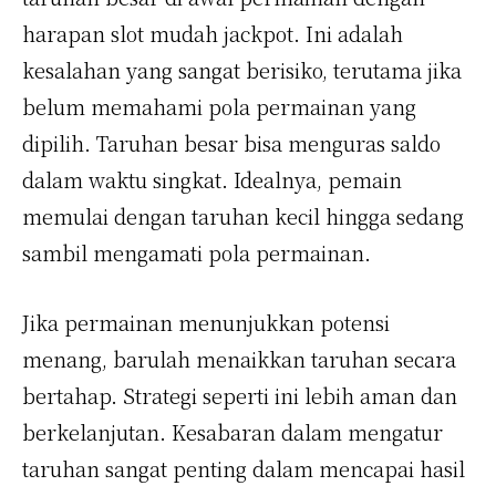
harapan slot mudah jackpot. Ini adalah
kesalahan yang sangat berisiko, terutama jika
belum memahami pola permainan yang
dipilih. Taruhan besar bisa menguras saldo
dalam waktu singkat. Idealnya, pemain
memulai dengan taruhan kecil hingga sedang
sambil mengamati pola permainan.
Jika permainan menunjukkan potensi
menang, barulah menaikkan taruhan secara
bertahap. Strategi seperti ini lebih aman dan
berkelanjutan. Kesabaran dalam mengatur
taruhan sangat penting dalam mencapai hasil