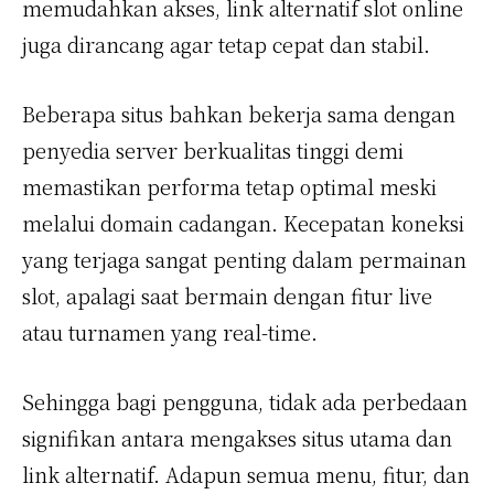
memudahkan akses, link alternatif slot online
juga dirancang agar tetap cepat dan stabil.
Beberapa situs bahkan bekerja sama dengan
penyedia server berkualitas tinggi demi
memastikan performa tetap optimal meski
melalui domain cadangan. Kecepatan koneksi
yang terjaga sangat penting dalam permainan
slot, apalagi saat bermain dengan fitur live
atau turnamen yang real-time.
Sehingga bagi pengguna, tidak ada perbedaan
signifikan antara mengakses situs utama dan
link alternatif. Adapun semua menu, fitur, dan