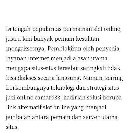
Di tengah popularitas permainan slot online,
justru kini banyak pemain kesulitan
mengaksesnya. Pemblokiran oleh penyedia
layanan internet menjadi alasan utama
mengapa situs-situs tersebut seringkali tidak
bisa diakses secara langsung. Namun, seiring
berkembangnya teknologi dan strategi situs
judi online camaro33, hadirlah solusi berupa
link alternatif slot online yang menjadi
jembatan antara pemain dan server utama
situs.