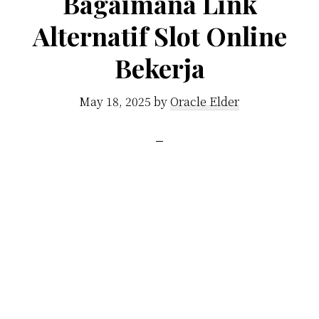
Bagaimana Link
Alternatif Slot Online
Bekerja
May 18, 2025
by
Oracle Elder