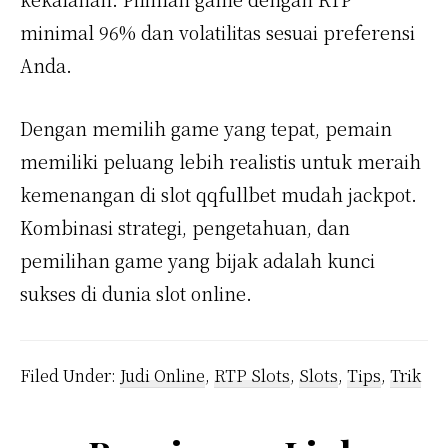
minimal 96% dan volatilitas sesuai preferensi
Anda.
Dengan memilih game yang tepat, pemain
memiliki peluang lebih realistis untuk meraih
kemenangan di slot
qqfullbet
mudah jackpot.
Kombinasi strategi, pengetahuan, dan
pemilihan game yang bijak adalah kunci
sukses di dunia slot online.
Filed Under:
Judi Online
,
RTP Slots
,
Slots
,
Tips
,
Trik