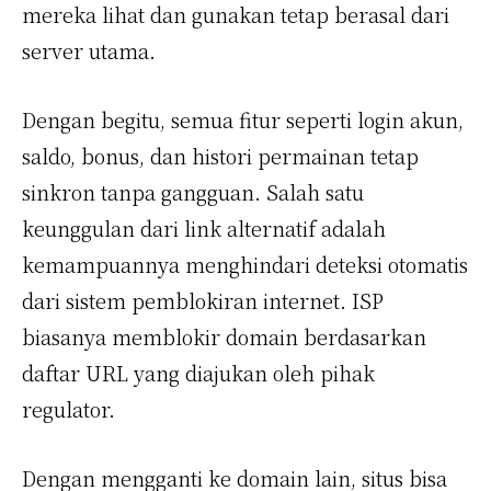
mereka lihat dan gunakan tetap berasal dari
server utama.
Dengan begitu, semua fitur seperti login akun,
saldo, bonus, dan histori permainan tetap
sinkron tanpa gangguan. Salah satu
keunggulan dari link alternatif adalah
kemampuannya menghindari deteksi otomatis
dari sistem pemblokiran internet. ISP
biasanya memblokir domain berdasarkan
daftar URL yang diajukan oleh pihak
regulator.
Dengan mengganti ke domain lain, situs bisa