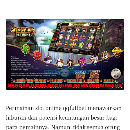
Permainan slot online
qqfullbet
menawarkan
hiburan dan potensi keuntungan besar bagi
para pemainnya. Namun, tidak semua orang