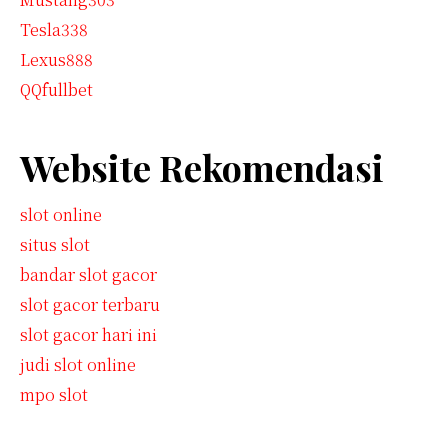
Tesla338
Lexus888
QQfullbet
Website Rekomendasi
slot online
situs slot
bandar slot gacor
slot gacor terbaru
slot gacor hari ini
judi slot online
mpo slot