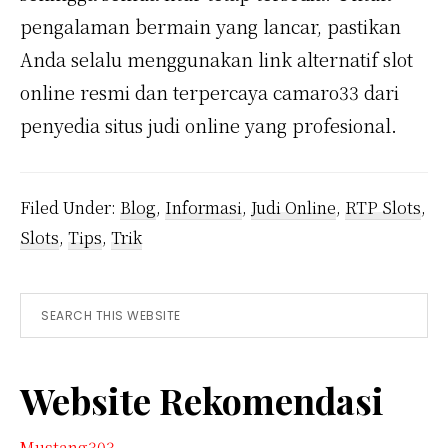
pengalaman bermain yang lancar, pastikan
Anda selalu menggunakan link alternatif slot
online resmi dan terpercaya camaro33 dari
penyedia situs judi online yang profesional.
Filed Under:
Blog
,
Informasi
,
Judi Online
,
RTP Slots
,
Slots
,
Tips
,
Trik
Primary
Search
this
Sidebar
website
Website Rekomendasi
Mustang303