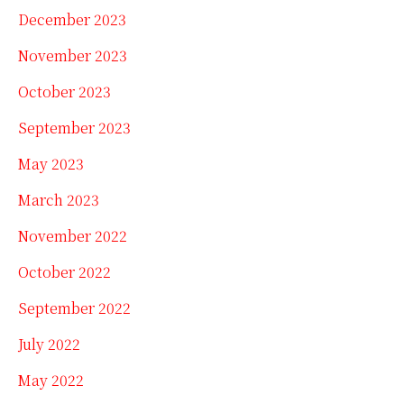
December 2023
November 2023
October 2023
September 2023
May 2023
March 2023
November 2022
October 2022
September 2022
July 2022
May 2022