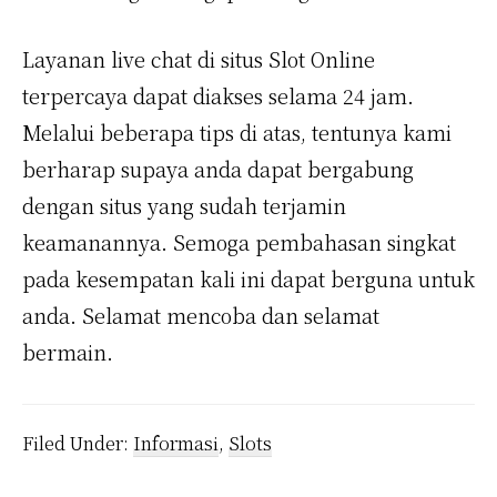
Layanan live chat di situs Slot Online
terpercaya dapat diakses selama 24 jam.
Melalui beberapa tips di atas, tentunya kami
berharap supaya anda dapat bergabung
dengan situs yang sudah terjamin
keamanannya. Semoga pembahasan singkat
pada kesempatan kali ini dapat berguna untuk
anda. Selamat mencoba dan selamat
bermain.
Filed Under:
Informasi
,
Slots