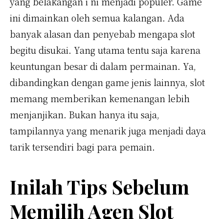
yang belakangan i ni menjadi populer. Game
ini dimainkan oleh semua kalangan. Ada
banyak alasan dan penyebab mengapa slot
begitu disukai. Yang utama tentu saja karena
keuntungan besar di dalam permainan. Ya,
dibandingkan dengan game jenis lainnya, slot
memang memberikan kemenangan lebih
menjanjikan. Bukan hanya itu saja,
tampilannya yang menarik juga menjadi daya
tarik tersendiri bagi para pemain.
Inilah Tips Sebelum
Memilih Agen Slot