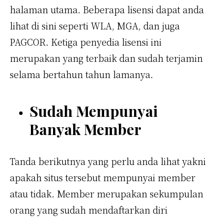
halaman utama. Beberapa lisensi dapat anda
lihat di sini seperti WLA, MGA, dan juga
PAGCOR. Ketiga penyedia lisensi ini
merupakan yang terbaik dan sudah terjamin
selama bertahun tahun lamanya.
Sudah Mempunyai
Banyak Member
Tanda berikutnya yang perlu anda lihat yakni
apakah situs tersebut mempunyai member
atau tidak. Member merupakan sekumpulan
orang yang sudah mendaftarkan diri