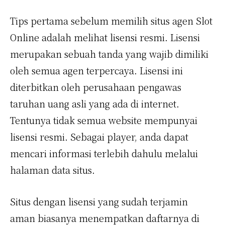
Tips pertama sebelum memilih situs agen Slot
Online adalah melihat lisensi resmi. Lisensi
merupakan sebuah tanda yang wajib dimiliki
oleh semua agen terpercaya. Lisensi ini
diterbitkan oleh perusahaan pengawas
taruhan uang asli yang ada di internet.
Tentunya tidak semua website mempunyai
lisensi resmi. Sebagai player, anda dapat
mencari informasi terlebih dahulu melalui
halaman data situs.
Situs dengan lisensi yang sudah terjamin
aman biasanya menempatkan daftarnya di