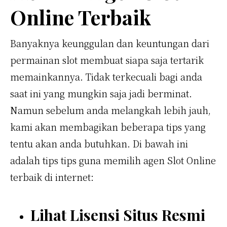
Online Terbaik
Banyaknya keunggulan dan keuntungan dari
permainan slot membuat siapa saja tertarik
memainkannya. Tidak terkecuali bagi anda
saat ini yang mungkin saja jadi berminat.
Namun sebelum anda melangkah lebih jauh,
kami akan membagikan beberapa tips yang
tentu akan anda butuhkan. Di bawah ini
adalah tips tips guna memilih agen Slot Online
terbaik di internet:
Lihat Lisensi Situs Resmi