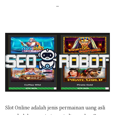
Slot Online adalah jenis permainan uang asli