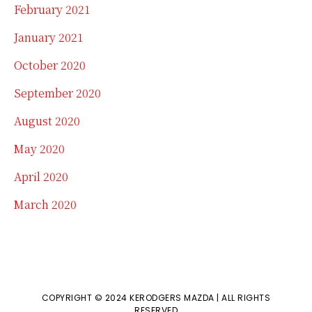
February 2021
January 2021
October 2020
September 2020
August 2020
May 2020
April 2020
March 2020
COPYRIGHT © 2024 KERODGERS MAZDA | ALL RIGHTS
RESERVED