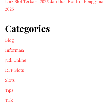
Link Slot Terbaru 2025 dan Ilusi Kontrol Pengguna
2025
Categories
Blog
Informasi
Judi Online
RTP Slots
Slots
Tips
Trik