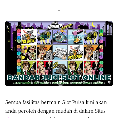
Semua fasilitas bermain Slot Pulsa kini akan
anda peroleh dengan mudah di dalam Situs