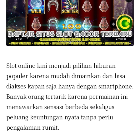
Slot online kini menjadi pilihan hiburan
populer karena mudah dimainkan dan bisa
diakses kapan saja hanya dengan smartphone.
Banyak orang tertarik karena permainan ini
menawarkan sensasi berbeda sekaligus
peluang keuntungan nyata tanpa perlu
pengalaman rumit.