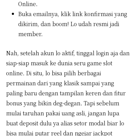
Online.
Buka emailnya, klik link konfirmasi yang
dikirim, dan boom! Lo udah resmi jadi
member.
Nah, setelah akun lo aktif, tinggal login aja dan
siap-siap masuk ke dunia seru game slot
online. Di situ, lo bisa pilih berbagai
permainan dari yang klasik sampai yang
paling baru dengan tampilan keren dan fitur
bonus yang bikin deg-degan. Tapi sebelum
mulai taruhan pakai uang asli, jangan lupa
buat deposit dulu ya alias setor modal biar lo
bisa mulai putar reel dan ngejar jackpot