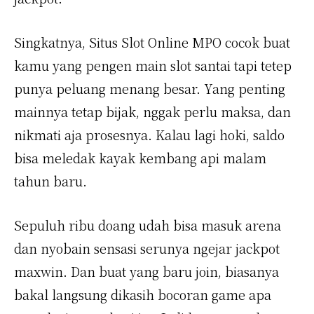
Singkatnya, Situs Slot Online MPO cocok buat
kamu yang pengen main slot santai tapi tetep
punya peluang menang besar. Yang penting
mainnya tetap bijak, nggak perlu maksa, dan
nikmati aja prosesnya. Kalau lagi hoki, saldo
bisa meledak kayak kembang api malam
tahun baru.
Sepuluh ribu doang udah bisa masuk arena
dan nyobain sensasi serunya ngejar jackpot
maxwin. Dan buat yang baru join, biasanya
bakal langsung dikasih bocoran game apa