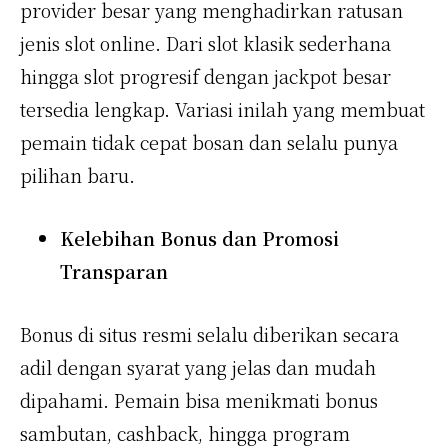
provider besar yang menghadirkan ratusan
jenis slot online. Dari slot klasik sederhana
hingga slot progresif dengan jackpot besar
tersedia lengkap. Variasi inilah yang membuat
pemain tidak cepat bosan dan selalu punya
pilihan baru.
Kelebihan Bonus dan Promosi
Transparan
Bonus di situs resmi selalu diberikan secara
adil dengan syarat yang jelas dan mudah
dipahami. Pemain bisa menikmati bonus
sambutan, cashback, hingga program