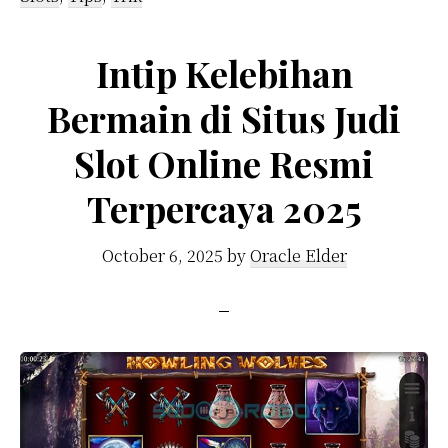
Intip Kelebihan
Bermain di Situs Judi
Slot Online Resmi
Terpercaya 2025
October 6, 2025
by
Oracle Elder