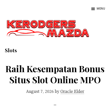
Skip
Skip
Skip
MENU
to
to
to
primary
main
primary
navigation
content
sidebar
Kerodgers
Kumpulan
Mazda
Situs
Slots
Judi
Slot
Raih Kesempatan Bonus
Online
Situs Slot Online MPO
2022
Terbaik
August 7, 2026
by
Oracle Elder