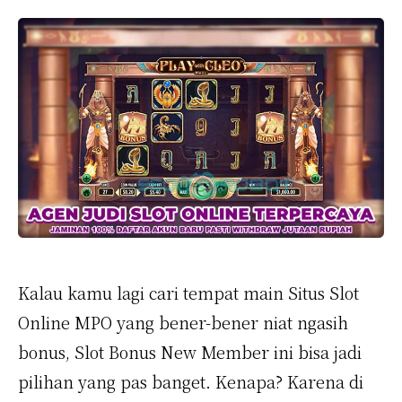
Kalau kamu lagi cari tempat main Situs Slot
Online MPO yang bener-bener niat ngasih
bonus, Slot Bonus New Member ini bisa jadi
pilihan yang pas banget. Kenapa? Karena di