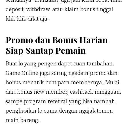
deposit, withdraw, atau klaim bonus tinggal
klik-klik dikit aja.
Promo dan Bonus Harian
Siap Santap Pemain
Buat lo yang pengen dapet cuan tambahan,
Game Online juga sering ngadain promo dan
bonus menarik buat para membernya. Mulai
dari bonus new member, cashback mingguan,
sampe program referral yang bisa nambah
penghasilan lo cuma dengan ngajak temen
main bareng.