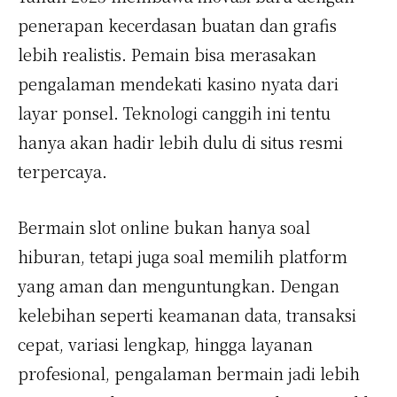
penerapan kecerdasan buatan dan grafis
lebih realistis. Pemain bisa merasakan
pengalaman mendekati kasino nyata dari
layar ponsel. Teknologi canggih ini tentu
hanya akan hadir lebih dulu di situs resmi
terpercaya.
Bermain slot online bukan hanya soal
hiburan, tetapi juga soal memilih platform
yang aman dan menguntungkan. Dengan
kelebihan seperti keamanan data, transaksi
cepat, variasi lengkap, hingga layanan
profesional, pengalaman bermain jadi lebih