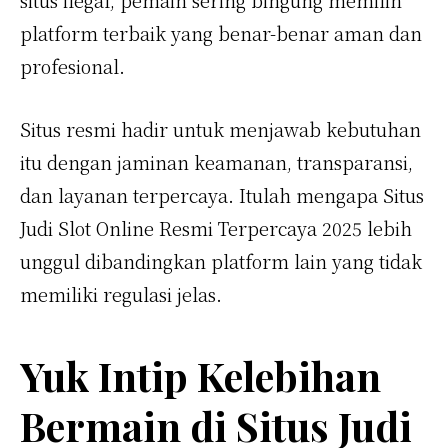
situs ilegal, pemain sering bingung memilih
platform terbaik yang benar-benar aman dan
profesional.
Situs resmi hadir untuk menjawab kebutuhan
itu dengan jaminan keamanan, transparansi,
dan layanan terpercaya. Itulah mengapa Situs
Judi Slot Online Resmi Terpercaya 2025 lebih
unggul dibandingkan platform lain yang tidak
memiliki regulasi jelas.
Yuk Intip Kelebihan
Bermain di Situs Judi