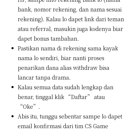
bank, nomor rekening, dan nama sesuai
rekening). Kalau lo dapet link dari teman
atau referral, masukin juga kodenya biar
dapet bonus tambahan.
Pastikan nama di rekening sama kayak
nama lo sendiri, biar nanti proses
penarikan dana alias withdraw bisa
lancar tanpa drama.
Kalau semua data sudah lengkap dan
benar, tinggal klik “Daftar” atau
“Oke”.
Abis itu, tunggu sebentar sampe lo dapet
email konfirmasi dari tim CS Game