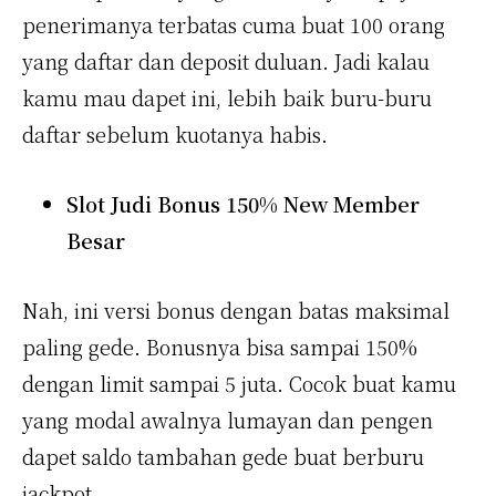
penerimanya terbatas cuma buat 100 orang
yang daftar dan deposit duluan. Jadi kalau
kamu mau dapet ini, lebih baik buru-buru
daftar sebelum kuotanya habis.
Slot Judi Bonus 150% New Member
Besar
Nah, ini versi bonus dengan batas maksimal
paling gede. Bonusnya bisa sampai 150%
dengan limit sampai 5 juta. Cocok buat kamu
yang modal awalnya lumayan dan pengen
dapet saldo tambahan gede buat berburu
jackpot.