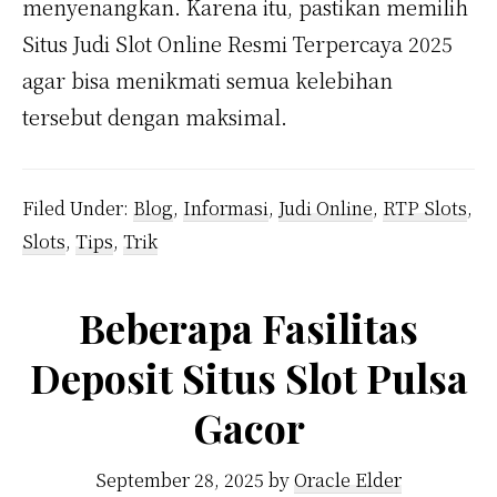
menyenangkan. Karena itu, pastikan memilih
Situs Judi Slot Online Resmi Terpercaya 2025
agar bisa menikmati semua kelebihan
tersebut dengan maksimal.
Filed Under:
Blog
,
Informasi
,
Judi Online
,
RTP Slots
,
Slots
,
Tips
,
Trik
Beberapa Fasilitas
Deposit Situs Slot Pulsa
Gacor
September 28, 2025
by
Oracle Elder