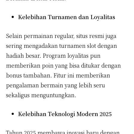
Kelebihan Turnamen dan Loyalitas
Selain permainan regular, situs resmi juga
sering mengadakan turnamen slot dengan
hadiah besar. Program loyalitas pun
memberikan poin yang bisa ditukar dengan
bonus tambahan. Fitur ini memberikan
pengalaman bermain yang lebih seru
sekaligus menguntungkan.
Kelebihan Teknologi Modern 2025
Tahun 2025 membawa inovasi baru dengan