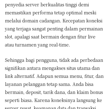
penyedia server berkualitas tinggi demi
memastikan performa tetap optimal meski
melalui domain cadangan. Kecepatan koneksi
yang terjaga sangat penting dalam permainan
slot, apalagi saat bermain dengan fitur live
atau turnamen yang real-time.
Sehingga bagi pengguna, tidak ada perbedaan
signifikan antara mengakses situs utama dan
link alternatif. Adapun semua menu, fitur, dan
layanan pelanggan tetap sama. Anda bisa
bermain, deposit, tarik dana, dan klaim bonus
seperti biasa. Karena koneksinya langsung ke
server pusat, keamanan data dan transaksi