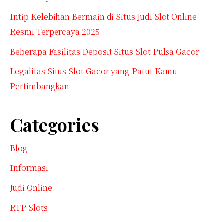
Intip Kelebihan Bermain di Situs Judi Slot Online
Resmi Terpercaya 2025
Beberapa Fasilitas Deposit Situs Slot Pulsa Gacor
Legalitas Situs Slot Gacor yang Patut Kamu
Pertimbangkan
Categories
Blog
Informasi
Judi Online
RTP Slots