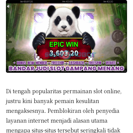
Di tengah popularitas permainan slot online,
justru kini banyak pemain kesulitan
mengaksesnya. Pemblokiran oleh penyedia
layanan internet menjadi alasan utama
mengapa situs-situs tersebut seringkali tidak