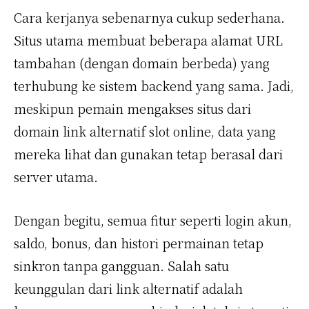
Cara kerjanya sebenarnya cukup sederhana.
Situs utama membuat beberapa alamat URL
tambahan (dengan domain berbeda) yang
terhubung ke sistem backend yang sama. Jadi,
meskipun pemain mengakses situs dari
domain link alternatif slot online, data yang
mereka lihat dan gunakan tetap berasal dari
server utama.
Dengan begitu, semua fitur seperti login akun,
saldo, bonus, dan histori permainan tetap
sinkron tanpa gangguan. Salah satu
keunggulan dari link alternatif adalah