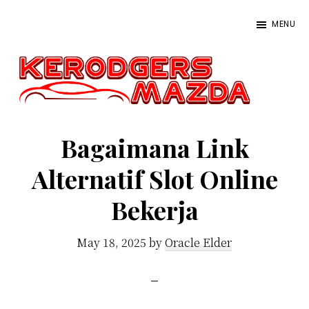
Skip
Skip
Skip
MENU
to
to
to
primary
main
primary
navigation
content
sidebar
Kerodgers
Kumpulan
Mazda
Situs
Bagaimana Link
Judi
Alternatif Slot Online
Slot
Bekerja
Online
2022
May 18, 2025
by
Oracle Elder
Terbaik