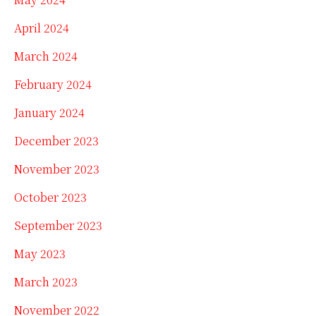
April 2024
March 2024
February 2024
January 2024
December 2023
November 2023
October 2023
September 2023
May 2023
March 2023
November 2022