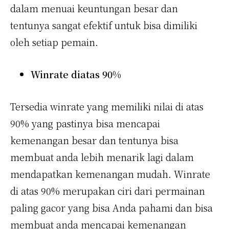
dalam menuai keuntungan besar dan
tentunya sangat efektif untuk bisa dimiliki
oleh setiap pemain.
Winrate diatas 90%
Tersedia winrate yang memiliki nilai di atas
90% yang pastinya bisa mencapai
kemenangan besar dan tentunya bisa
membuat anda lebih menarik lagi dalam
mendapatkan kemenangan mudah. Winrate
di atas 90% merupakan ciri dari permainan
paling gacor yang bisa Anda pahami dan bisa
membuat anda mencapai kemenangan