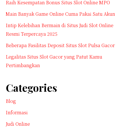
Raih Kesempatan Bonus Situs Slot Online MPO
Main Banyak Game Online Cuma Pakai Satu Akun
Intip Kelebihan Bermain di Situs Judi Slot Online
Resmi Terpercaya 2025
Beberapa Fasilitas Deposit Situs Slot Pulsa Gacor
Legalitas Situs Slot Gacor yang Patut Kamu
Pertimbangkan
Categories
Blog
Informasi
Judi Online