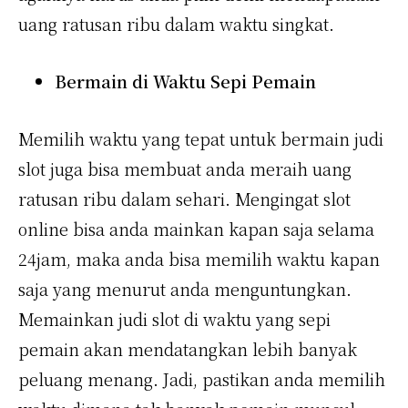
uang ratusan ribu dalam waktu singkat.
Bermain di Waktu Sepi Pemain
Memilih waktu yang tepat untuk bermain judi
slot juga bisa membuat anda meraih uang
ratusan ribu dalam sehari. Mengingat slot
online bisa anda mainkan kapan saja selama
24jam, maka anda bisa memilih waktu kapan
saja yang menurut anda menguntungkan.
Memainkan judi slot di waktu yang sepi
pemain akan mendatangkan lebih banyak
peluang menang. Jadi, pastikan anda memilih