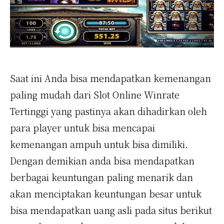
Saat ini Anda bisa mendapatkan kemenangan
paling mudah dari Slot Online Winrate
Tertinggi yang pastinya akan dihadirkan oleh
para player untuk bisa mencapai
kemenangan ampuh untuk bisa dimiliki.
Dengan demikian anda bisa mendapatkan
berbagai keuntungan paling menarik dan
akan menciptakan keuntungan besar untuk
bisa mendapatkan uang asli pada situs berikut