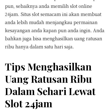
pun, sebaiknya anda memilih slot online
24jam. Situs slot semacam ini akan membuat
anda lebih mudah menjangkau permainan
kesayangan anda kapan pun anda ingin. Anda
bahkan juga bisa menghasilkan uang ratusan
ribu hanya dalam satu hari saja.
Tips Menghasilkan
Uang Ratusan Ribu
Dalam Sehari Lewat
Slot 24jam