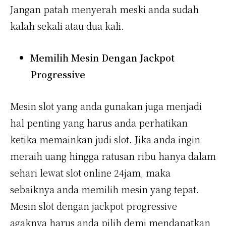
Jangan patah menyerah meski anda sudah
kalah sekali atau dua kali.
Memilih Mesin Dengan Jackpot
Progressive
Mesin slot yang anda gunakan juga menjadi
hal penting yang harus anda perhatikan
ketika memainkan judi slot. Jika anda ingin
meraih uang hingga ratusan ribu hanya dalam
sehari lewat slot online 24jam, maka
sebaiknya anda memilih mesin yang tepat.
Mesin slot dengan jackpot progressive
agaknya harus anda pilih demi mendapatkan