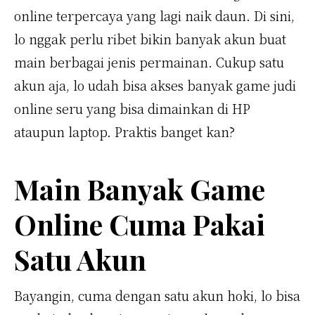
online terpercaya yang lagi naik daun. Di sini,
lo nggak perlu ribet bikin banyak akun buat
main berbagai jenis permainan. Cukup satu
akun aja, lo udah bisa akses banyak game judi
online seru yang bisa dimainkan di HP
ataupun laptop. Praktis banget kan?
Main Banyak Game
Online Cuma Pakai
Satu Akun
Bayangin, cuma dengan satu akun hoki, lo bisa