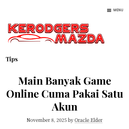
Skip
Skip
Skip
MENU
to
to
to
primary
main
primary
navigation
content
sidebar
Kerodgers
Kumpulan
Mazda
Situs
Tips
Judi
Slot
Main Banyak Game
Online
Online Cuma Pakai Satu
2022
Akun
Terbaik
November 8, 2025
by
Oracle Elder