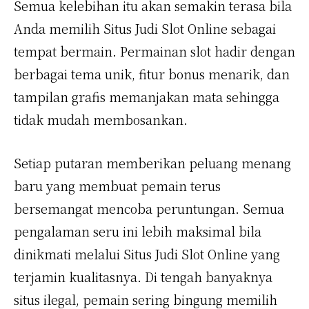
Semua kelebihan itu akan semakin terasa bila
Anda memilih Situs Judi Slot Online sebagai
tempat bermain.
Permainan slot hadir dengan
berbagai tema unik, fitur bonus menarik, dan
tampilan grafis memanjakan mata sehingga
tidak mudah membosankan.
Setiap putaran memberikan peluang menang
baru yang membuat pemain terus
bersemangat mencoba peruntungan. Semua
pengalaman seru ini lebih maksimal bila
dinikmati melalui Situs Judi Slot Online yang
terjamin kualitasnya.
Di tengah banyaknya
situs ilegal, pemain sering bingung memilih