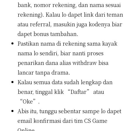
bank, nomor rekening, dan nama sesuai
rekening). Kalau lo dapet link dari teman
atau referral, masukin juga kodenya biar
dapet bonus tambahan.
Pastikan nama di rekening sama kayak
nama lo sendiri, biar nanti proses
penarikan dana alias withdraw bisa
lancar tanpa drama.
Kalau semua data sudah lengkap dan
benar, tinggal klik “Daftar” atau
“Oke”.
Abis itu, tunggu sebentar sampe lo dapet
email konfirmasi dari tim CS Game
Online.