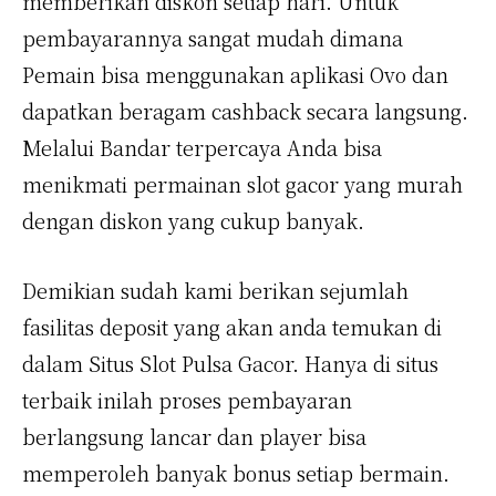
memberikan diskon setiap hari. Untuk
pembayarannya sangat mudah dimana
Pemain bisa menggunakan aplikasi Ovo dan
dapatkan beragam cashback secara langsung.
Melalui Bandar terpercaya Anda bisa
menikmati permainan slot gacor yang murah
dengan diskon yang cukup banyak.
Demikian sudah kami berikan sejumlah
fasilitas deposit yang akan anda temukan di
dalam Situs Slot Pulsa Gacor. Hanya di situs
terbaik inilah proses pembayaran
berlangsung lancar dan player bisa
memperoleh banyak bonus setiap bermain.