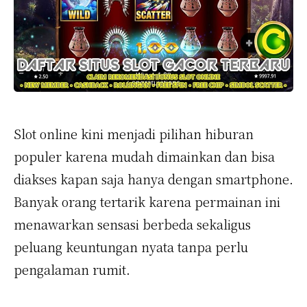
Slot online kini menjadi pilihan hiburan
populer karena mudah dimainkan dan bisa
diakses kapan saja hanya dengan smartphone.
Banyak orang tertarik karena permainan ini
menawarkan sensasi berbeda sekaligus
peluang keuntungan nyata tanpa perlu
pengalaman rumit.