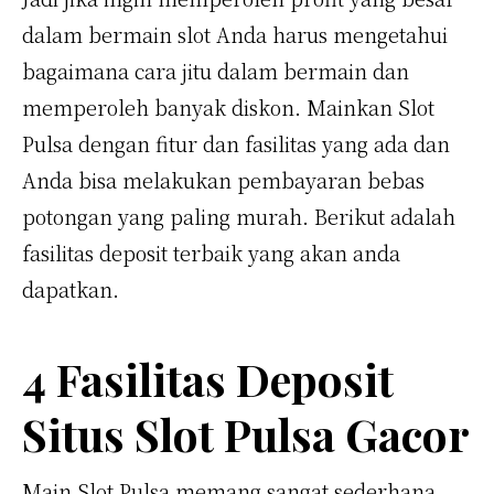
dalam bermain slot Anda harus mengetahui
bagaimana cara jitu dalam bermain dan
memperoleh banyak diskon. Mainkan Slot
Pulsa dengan fitur dan fasilitas yang ada dan
Anda bisa melakukan pembayaran bebas
potongan yang paling murah. Berikut adalah
fasilitas deposit terbaik yang akan anda
dapatkan.
4 Fasilitas Deposit
Situs Slot Pulsa Gacor
Main Slot Pulsa memang sangat sederhana