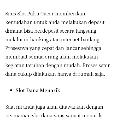
Situs Slot Pulsa Gacor memberikan
kemudahan untuk anda melakukan deposit
dimana bisa berdeposit secara langsung
melalui m-banking atau internet banking.
Prosesnya yang cepat dan lancar sehingga
membuat semua orang akan melakukan
kegiatan taruhan dengan mudah. Proses setor
dana cukup dilakukan hanya di rumah saja.
Slot Dana Menarik
Saat ini anda juga akan ditawarkan dengan
permainan slot dana yang sangat menarik.