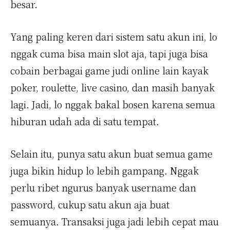
besar.
Yang paling keren dari sistem satu akun ini, lo
nggak cuma bisa main slot aja, tapi juga bisa
cobain berbagai game judi online lain kayak
poker, roulette, live casino, dan masih banyak
lagi. Jadi, lo nggak bakal bosen karena semua
hiburan udah ada di satu tempat.
Selain itu, punya satu akun buat semua game
juga bikin hidup lo lebih gampang. Nggak
perlu ribet ngurus banyak username dan
password, cukup satu akun aja buat
semuanya. Transaksi juga jadi lebih cepat mau