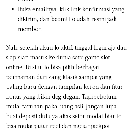
Buka emailnya, klik link konfirmasi yang
dikirim, dan boom! Lo udah resmi jadi
member.
Nah, setelah akun lo aktif, tinggal login aja dan
siap-siap masuk ke dunia seru game slot
online. Di situ, lo bisa pilih berbagai
permainan dari yang klasik sampai yang
paling baru dengan tampilan keren dan fitur
bonus yang bikin deg-degan. Tapi sebelum
mulai taruhan pakai uang asli, jangan lupa
buat deposit dulu ya alias setor modal biar lo
bisa mulai putar reel dan ngejar jackpot