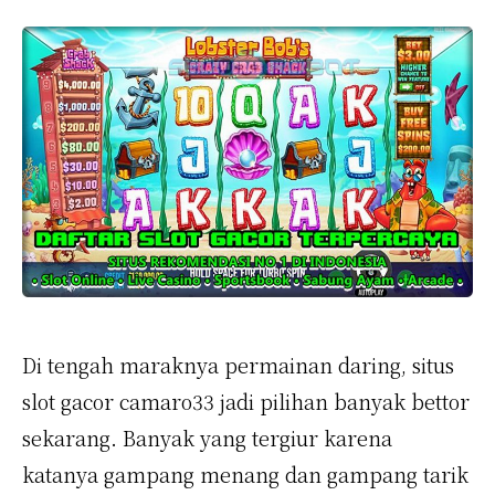
Di tengah maraknya permainan daring, situs
slot gacor camaro33 jadi pilihan banyak bettor
sekarang. Banyak yang tergiur karena
katanya gampang menang dan gampang tarik