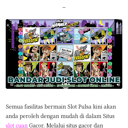
Semua fasilitas bermain Slot Pulsa kini akan
anda peroleh dengan mudah di dalam Situs
slot cuan
Gacor. Melalui situs gacor dan