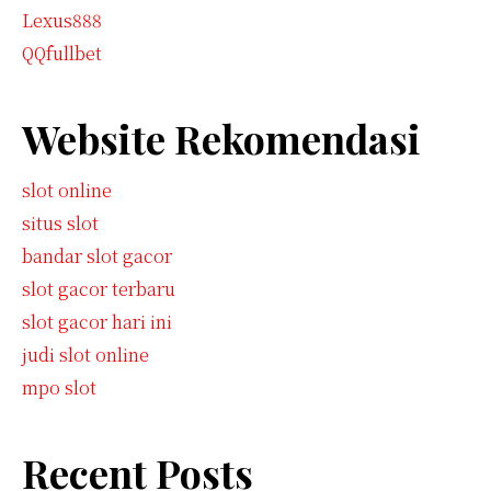
Lexus888
QQfullbet
Website Rekomendasi
slot online
situs slot
bandar slot gacor
slot gacor terbaru
slot gacor hari ini
judi slot online
mpo slot
Recent Posts