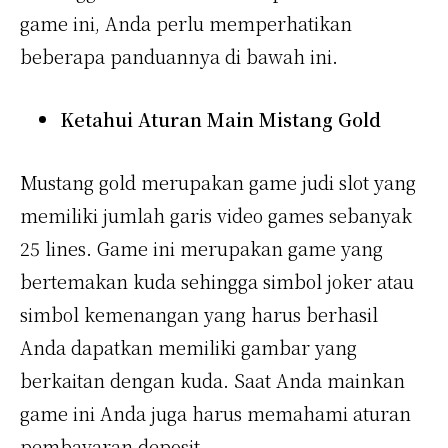
game ini, Anda perlu memperhatikan
beberapa panduannya di bawah ini.
Ketahui Aturan Main Mistang Gold
Mustang gold merupakan game judi slot yang
memiliki jumlah garis video games sebanyak
25 lines. Game ini merupakan game yang
bertemakan kuda sehingga simbol joker atau
simbol kemenangan yang harus berhasil
Anda dapatkan memiliki gambar yang
berkaitan dengan kuda. Saat Anda mainkan
game ini Anda juga harus memahami aturan
pembayaran deposit.