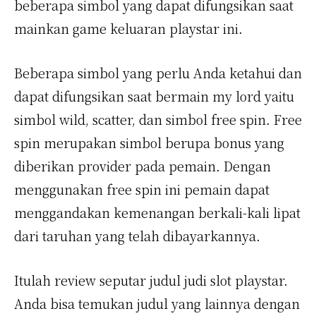
beberapa simbol yang dapat difungsikan saat
mainkan game keluaran playstar ini.
Beberapa simbol yang perlu Anda ketahui dan
dapat difungsikan saat bermain my lord yaitu
simbol wild, scatter, dan simbol free spin. Free
spin merupakan simbol berupa bonus yang
diberikan provider pada pemain. Dengan
menggunakan free spin ini pemain dapat
menggandakan kemenangan berkali-kali lipat
dari taruhan yang telah dibayarkannya.
Itulah review seputar judul judi slot playstar.
Anda bisa temukan judul yang lainnya dengan