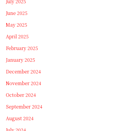
July 2025
June 2025
May 2025
April 2025
February 2025
January 2025
December 2024
November 2024
October 2024
September 2024
August 2024
July 2024