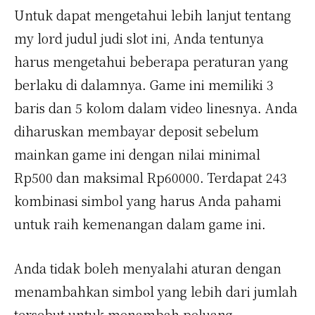
Untuk dapat mengetahui lebih lanjut tentang
my lord judul judi slot ini, Anda tentunya
harus mengetahui beberapa peraturan yang
berlaku di dalamnya. Game ini memiliki 3
baris dan 5 kolom dalam video linesnya. Anda
diharuskan membayar deposit sebelum
mainkan game ini dengan nilai minimal
Rp500 dan maksimal Rp60000. Terdapat 243
kombinasi simbol yang harus Anda pahami
untuk raih kemenangan dalam game ini.
Anda tidak boleh menyalahi aturan dengan
menambahkan simbol yang lebih dari jumlah
tersebut untuk menambah peluang