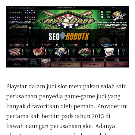
Playstar dalam judi slot merupakan salah satu
perusahaan penyedia game-game judi yang
banyak difavoritkan oleh pemain. Provider ini
pertama kali berdiri pads tahun 2015 di
bawah naungan perusahaan slot. Adanya