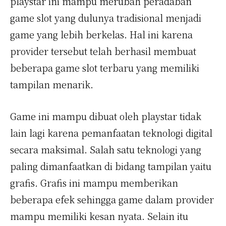
playstar ini mampu merubah peradaban
game slot yang dulunya tradisional menjadi
game yang lebih berkelas. Hal ini karena
provider tersebut telah berhasil membuat
beberapa game slot terbaru yang memiliki
tampilan menarik.
Game ini mampu dibuat oleh playstar tidak
lain lagi karena pemanfaatan teknologi digital
secara maksimal. Salah satu teknologi yang
paling dimanfaatkan di bidang tampilan yaitu
grafis. Grafis ini mampu memberikan
beberapa efek sehingga game dalam provider
mampu memiliki kesan nyata. Selain itu