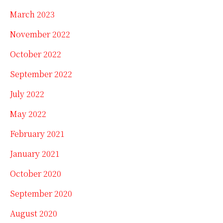
March 2023
November 2022
October 2022
September 2022
July 2022
May 2022
February 2021
January 2021
October 2020
September 2020
August 2020