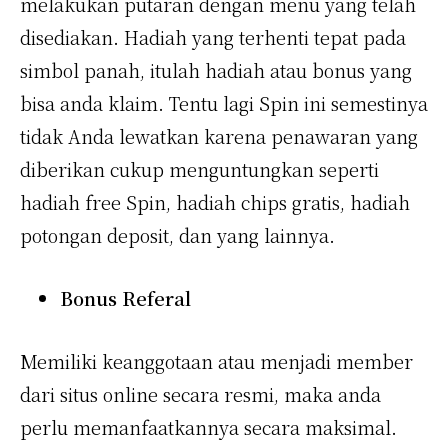
melakukan putaran dengan menu yang telah
disediakan. Hadiah yang terhenti tepat pada
simbol panah, itulah hadiah atau bonus yang
bisa anda klaim. Tentu lagi Spin ini semestinya
tidak Anda lewatkan karena penawaran yang
diberikan cukup menguntungkan seperti
hadiah free Spin, hadiah chips gratis, hadiah
potongan deposit, dan yang lainnya.
Bonus Referal
Memiliki keanggotaan atau menjadi member
dari situs online secara resmi, maka anda
perlu memanfaatkannya secara maksimal.