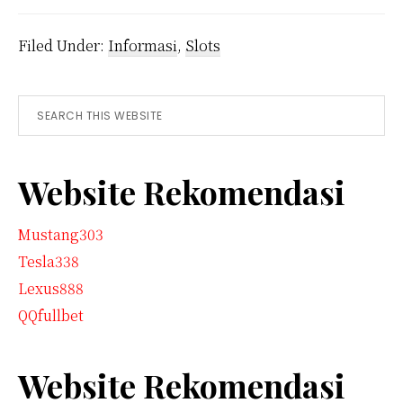
Filed Under:
Informasi
,
Slots
Primary
Search
this
Sidebar
website
Website Rekomendasi
Mustang303
Tesla338
Lexus888
QQfullbet
Website Rekomendasi