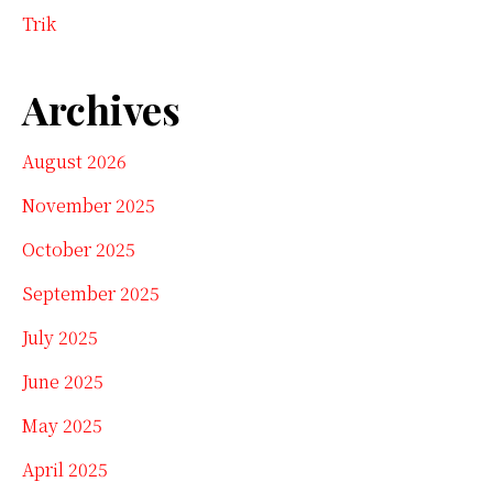
Trik
Archives
August 2026
November 2025
October 2025
September 2025
July 2025
June 2025
May 2025
April 2025