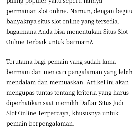
paling populer yaitu seperti halnya
permainan slot online. Namun, dengan begitu
banyaknya situs slot online yang tersedia,
bagaimana Anda bisa menentukan Situs Slot
Online Terbaik untuk bermain?.
Terutama bagi pemain yang sudah lama
bermain dan mencari pengalaman yang lebih
mendalam dan memuaskan. Artikel ini akan
mengupas tuntas tentang kriteria yang harus
diperhatikan saat memilih Daftar Situs Judi
Slot Online Terpercaya, khususnya untuk
pemain berpengalaman.