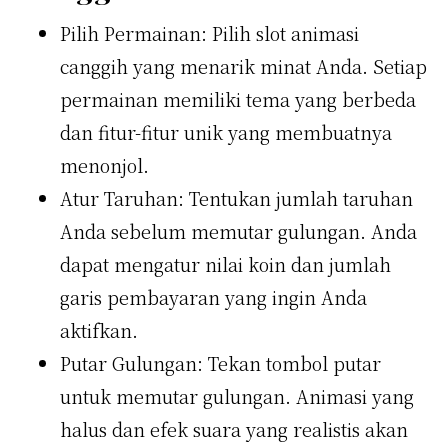
Pilih Permainan: Pilih slot animasi
canggih yang menarik minat Anda. Setiap
permainan memiliki tema yang berbeda
dan fitur-fitur unik yang membuatnya
menonjol.
Atur Taruhan: Tentukan jumlah taruhan
Anda sebelum memutar gulungan. Anda
dapat mengatur nilai koin dan jumlah
garis pembayaran yang ingin Anda
aktifkan.
Putar Gulungan: Tekan tombol putar
untuk memutar gulungan. Animasi yang
halus dan efek suara yang realistis akan