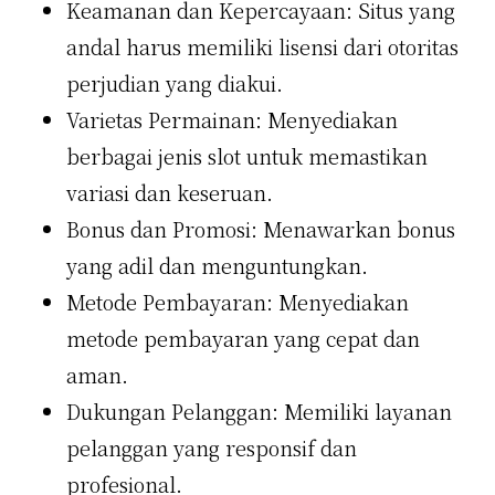
Keamanan dan Kepercayaan: Situs yang
andal harus memiliki lisensi dari otoritas
perjudian yang diakui.
Varietas Permainan: Menyediakan
berbagai jenis slot untuk memastikan
variasi dan keseruan.
Bonus dan Promosi: Menawarkan bonus
yang adil dan menguntungkan.
Metode Pembayaran: Menyediakan
metode pembayaran yang cepat dan
aman.
Dukungan Pelanggan: Memiliki layanan
pelanggan yang responsif dan
profesional.