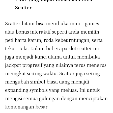
Scatter
Scatter hitam bisa membuka mini – games
atau bonus interaktif seperti anda memilih
peti harta karun, roda kebeurntungan, serta
teka – teki. Dalam beberapa slot scatter ini
juga menjadi kunci utama untuk membuka
jackpot progresif yang nilainya terus menerus
meingkat seiring waktu. Scatter juga sering
mengubah simbol biasa uang menajdi
expanding symbols yang meluas. Ini untuk
mengisi semua gulungan dengan menciptakan
kemenangan besar.