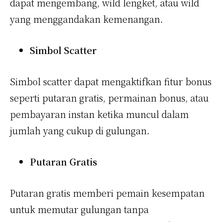
dapat mengembang, wild lengket, atau wild
yang menggandakan kemenangan.
Simbol Scatter
Simbol scatter dapat mengaktifkan fitur bonus
seperti putaran gratis, permainan bonus, atau
pembayaran instan ketika muncul dalam
jumlah yang cukup di gulungan.
Putaran Gratis
Putaran gratis memberi pemain kesempatan
untuk memutar gulungan tanpa