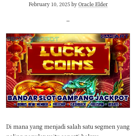
February 10, 2025
by
Oracle Elder
Di mana yang menjadi salah satu segmen yang