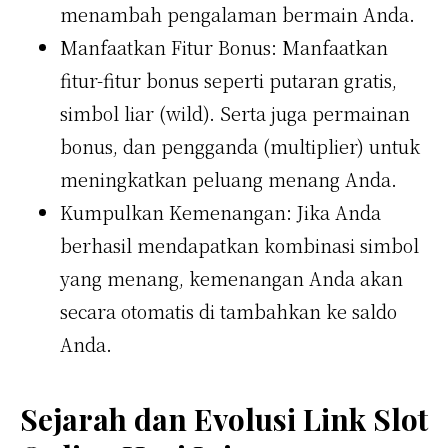
menambah pengalaman bermain Anda.
Manfaatkan Fitur Bonus: Manfaatkan
fitur-fitur bonus seperti putaran gratis,
simbol liar (wild). Serta juga permainan
bonus, dan pengganda (multiplier) untuk
meningkatkan peluang menang Anda.
Kumpulkan Kemenangan: Jika Anda
berhasil mendapatkan kombinasi simbol
yang menang, kemenangan Anda akan
secara otomatis di tambahkan ke saldo
Anda.
Sejarah dan Evolusi Link Slot