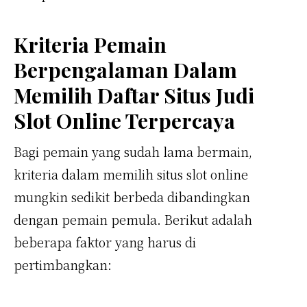
Kriteria Pemain
Berpengalaman Dalam
Memilih Daftar Situs Judi
Slot Online Terpercaya
Bagi pemain yang sudah lama bermain,
kriteria dalam memilih situs slot online
mungkin sedikit berbeda dibandingkan
dengan pemain pemula. Berikut adalah
beberapa faktor yang harus di
pertimbangkan: