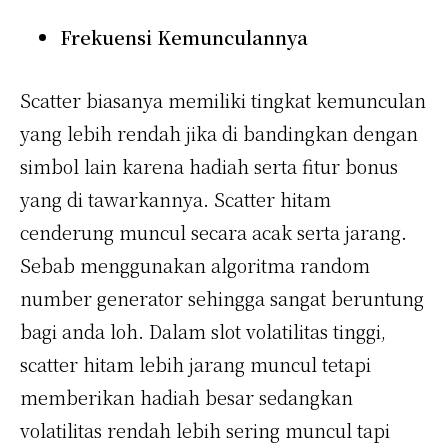
Frekuensi Kemunculannya
Scatter biasanya memiliki tingkat kemunculan
yang lebih rendah jika di bandingkan dengan
simbol lain karena hadiah serta fitur bonus
yang di tawarkannya. Scatter hitam
cenderung muncul secara acak serta jarang.
Sebab menggunakan algoritma random
number generator sehingga sangat beruntung
bagi anda loh. Dalam slot volatilitas tinggi,
scatter hitam lebih jarang muncul tetapi
memberikan hadiah besar sedangkan
volatilitas rendah lebih sering muncul tapi