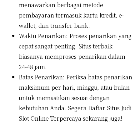
menawarkan berbagai metode
pembayaran termasuk kartu kredit, e-
wallet, dan transfer bank.
Waktu Penarikan: Proses penarikan yang
cepat sangat penting. Situs terbaik
biasanya memproses penarikan dalam
24-48 jam.
Batas Penarikan: Periksa batas penarikan
maksimum per hari, minggu, atau bulan
untuk memastikan sesuai dengan
kebutuhan Anda. Segera Daftar Situs Judi
Slot Online Terpercaya sekarang juga!