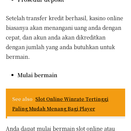
Setelah transfer kredit berhasil, kasino online
biasanya akan menangani uang anda dengan
cepat, dan akun anda akan dikreditkan
dengan jumlah yang anda butuhkan untuk
bermain.
Mulai bermain
See also
Slot Online Winrate Tertinggi
Paling Mudah Menang Bagi Player
Anda dapat mulai bermain slot online atau