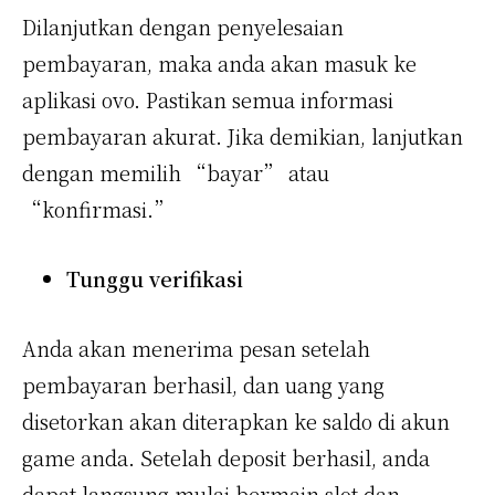
Dilanjutkan dengan penyelesaian
pembayaran, maka anda akan masuk ke
aplikasi ovo. Pastikan semua informasi
pembayaran akurat. Jika demikian, lanjutkan
dengan memilih “bayar” atau
“konfirmasi.”
Tunggu verifikasi
Anda akan menerima pesan setelah
pembayaran berhasil, dan uang yang
disetorkan akan diterapkan ke saldo di akun
game anda. Setelah deposit berhasil, anda
dapat langsung mulai bermain slot dan