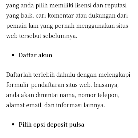
yang anda pilih memiliki lisensi dan reputasi
yang baik. cari komentar atau dukungan dari
pemain lain yang pernah menggunakan situs
web tersebut sebelumnya.
Daftar akun
Daftarlah terlebih dahulu dengan melengkapi
formulir pendaftaran situs web. biasanya,
anda akan dimintai nama, nomor telepon,
alamat email, dan informasi lainnya.
Pilih opsi deposit pulsa