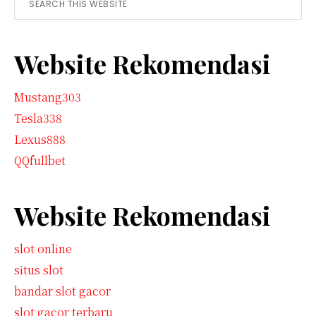
Primary
this
Sidebar
website
Website Rekomendasi
Mustang303
Tesla338
Lexus888
QQfullbet
Website Rekomendasi
slot online
situs slot
bandar slot gacor
slot gacor terbaru