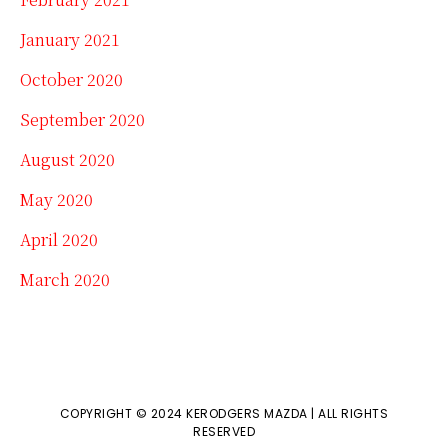
January 2021
October 2020
September 2020
August 2020
May 2020
April 2020
March 2020
COPYRIGHT © 2024 KERODGERS MAZDA | ALL RIGHTS
RESERVED