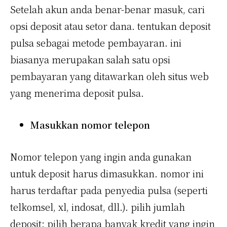
Setelah akun anda benar-benar masuk, cari
opsi deposit atau setor dana. tentukan deposit
pulsa sebagai metode pembayaran. ini
biasanya merupakan salah satu opsi
pembayaran yang ditawarkan oleh situs web
yang menerima deposit pulsa.
Masukkan nomor telepon
Nomor telepon yang ingin anda gunakan
untuk deposit harus dimasukkan. nomor ini
harus terdaftar pada penyedia pulsa (seperti
telkomsel, xl, indosat, dll.). pilih jumlah
deposit: pilih berapa banyak kredit yang ingin