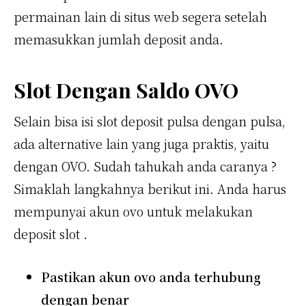
permainan lain di situs web segera setelah
memasukkan jumlah deposit anda.
Slot Dengan Saldo OVO
Selain bisa isi slot deposit pulsa dengan pulsa,
ada alternative lain yang juga praktis, yaitu
dengan OVO. Sudah tahukah anda caranya ?
Simaklah langkahnya berikut ini. Anda harus
mempunyai akun ovo untuk melakukan
deposit slot .
Pastikan akun ovo anda terhubung
dengan benar