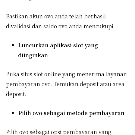
Pastikan akun ovo anda telah berhasil
divalidasi dan saldo ovo anda mencukupi.
Luncurkan aplikasi slot yang
diinginkan
Buka situs slot online yang menerima layanan
pembayaran ovo. Temukan deposit atau area
deposit.
Pilih ovo sebagai metode pembayaran
Pilih ovo sebagai opsi pembayaran yang