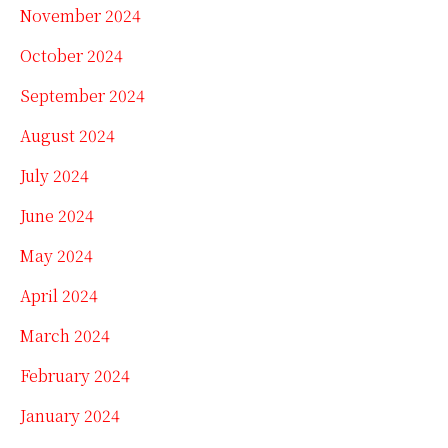
November 2024
October 2024
September 2024
August 2024
July 2024
June 2024
May 2024
April 2024
March 2024
February 2024
January 2024