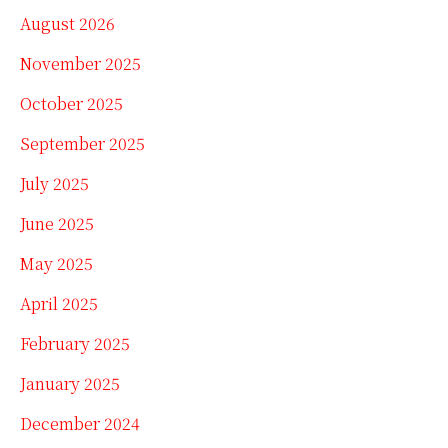
August 2026
November 2025
October 2025
September 2025
July 2025
June 2025
May 2025
April 2025
February 2025
January 2025
December 2024