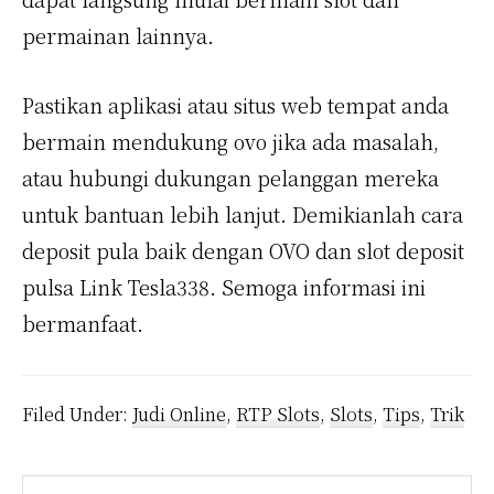
permainan lainnya.
Pastikan aplikasi atau situs web tempat anda
bermain mendukung ovo jika ada masalah,
atau hubungi dukungan pelanggan mereka
untuk bantuan lebih lanjut. Demikianlah cara
deposit pula baik dengan OVO dan slot deposit
pulsa Link Tesla338. Semoga informasi ini
bermanfaat.
Filed Under:
Judi Online
,
RTP Slots
,
Slots
,
Tips
,
Trik
Search