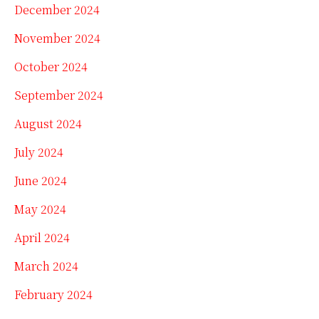
December 2024
November 2024
October 2024
September 2024
August 2024
July 2024
June 2024
May 2024
April 2024
March 2024
February 2024