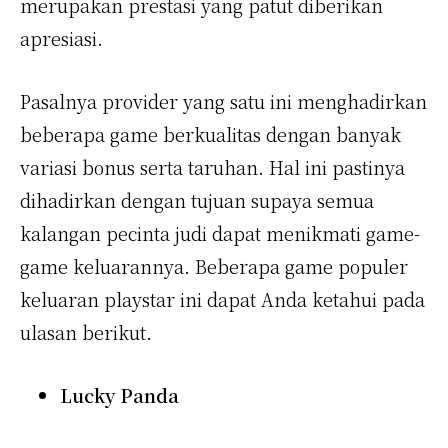
merupakan prestasi yang patut diberikan
apresiasi.
Pasalnya provider yang satu ini menghadirkan
beberapa game berkualitas dengan banyak
variasi bonus serta taruhan. Hal ini pastinya
dihadirkan dengan tujuan supaya semua
kalangan pecinta judi dapat menikmati game-
game keluarannya. Beberapa game populer
keluaran playstar ini dapat Anda ketahui pada
ulasan berikut.
Lucky Panda