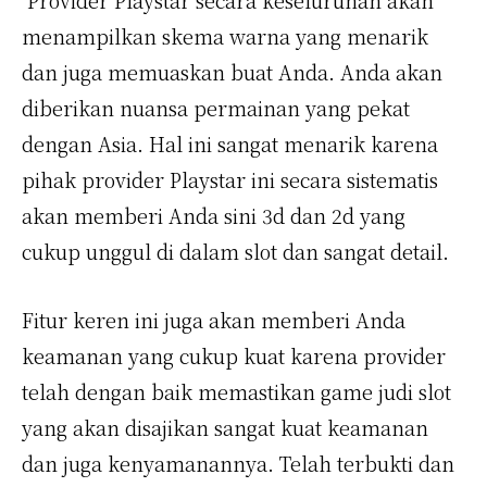
menampilkan skema warna yang menarik
dan juga memuaskan buat Anda. Anda akan
diberikan nuansa permainan yang pekat
dengan Asia. Hal ini sangat menarik karena
pihak provider Playstar ini secara sistematis
akan memberi Anda sini 3d dan 2d yang
cukup unggul di dalam slot dan sangat detail.
Fitur keren ini juga akan memberi Anda
keamanan yang cukup kuat karena provider
telah dengan baik memastikan game judi slot
yang akan disajikan sangat kuat keamanan
dan juga kenyamanannya. Telah terbukti dan