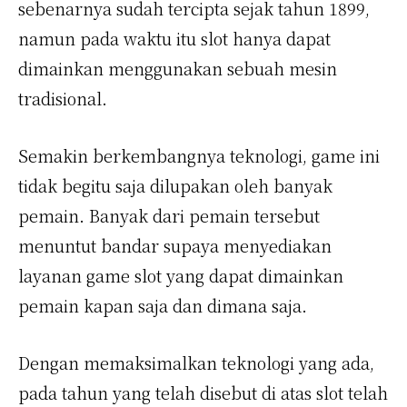
sebenarnya sudah tercipta sejak tahun 1899,
namun pada waktu itu slot hanya dapat
dimainkan menggunakan sebuah mesin
tradisional.
Semakin berkembangnya teknologi, game ini
tidak begitu saja dilupakan oleh banyak
pemain. Banyak dari pemain tersebut
menuntut bandar supaya menyediakan
layanan game slot yang dapat dimainkan
pemain kapan saja dan dimana saja.
Dengan memaksimalkan teknologi yang ada,
pada tahun yang telah disebut di atas slot telah