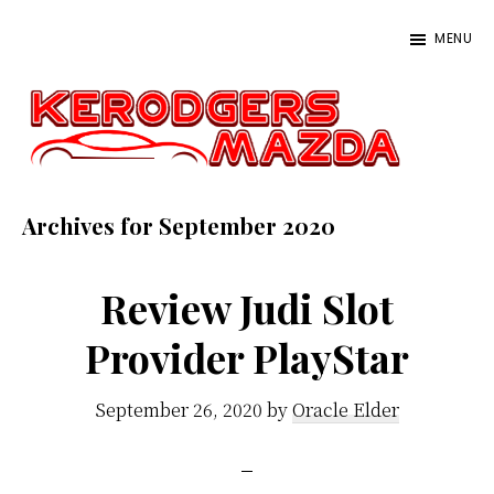
Skip
Skip
Skip
MENU
to
to
to
primary
main
primary
navigation
content
sidebar
Kerodgers
Kumpulan
Mazda
Situs
Archives for September 2020
Judi
Slot
Review Judi Slot
Online
Provider PlayStar
2022
Terbaik
September 26, 2020
by
Oracle Elder