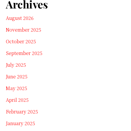
Archives
August 2026
November 2025
October 2025
September 2025
July 2025
June 2025
May 2025
April 2025
February 2025
January 2025