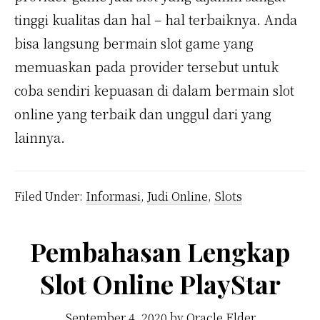
tinggi kualitas dan hal – hal terbaiknya. Anda
bisa langsung bermain slot game yang
memuaskan pada provider tersebut untuk
coba sendiri kepuasan di dalam bermain slot
online yang terbaik dan unggul dari yang
lainnya.
Filed Under:
Informasi
,
Judi Online
,
Slots
Pembahasan Lengkap
Slot Online PlayStar
September 4, 2020
by
Oracle Elder