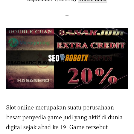
Slot online merupakan suatu perusahaan
besar penyedia game judi yang aktif di dunia
digital sejak abad ke 19. Game tersebut