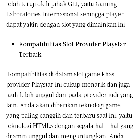
telah teruji oleh pihak GLI, yaitu Gaming
Laboratories Internasional sehingga player
dapat yakin dengan slot yang dimainkan ini.
Kompatibilitas Slot Provider Playstar
Terbaik
Kompatibilitas di dalam slot game khas
provider Playstar ini cukup menarik dan juga
jauh lebih unggul dari pada provider judi yang
lain. Anda akan diberikan teknologi game
yang paling canggih dan terbaru saat ini, yaitu
teknologi HTML5 dengan segala hal – hal yang
dijamin unggul dan menguntungkan. Anda