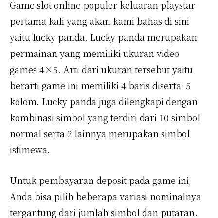
Game slot online populer keluaran playstar
pertama kali yang akan kami bahas di sini
yaitu lucky panda. Lucky panda merupakan
permainan yang memiliki ukuran video
games 4×5. Arti dari ukuran tersebut yaitu
berarti game ini memiliki 4 baris disertai 5
kolom. Lucky panda juga dilengkapi dengan
kombinasi simbol yang terdiri dari 10 simbol
normal serta 2 lainnya merupakan simbol
istimewa.
Untuk pembayaran deposit pada game ini,
Anda bisa pilih beberapa variasi nominalnya
tergantung dari jumlah simbol dan putaran.