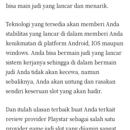
bisa main judi yang lancar dan menarik.
Teknologi yang tersedia akan memberi Anda
stabilitas yang lancar di dalam memberi Anda
kenikmatan di platform Android, IOS maupun
windows. Anda bisa bermain judi yang lancar
sistem kerjanya sehingga di dalam bermain
judi Anda tidak akan kecewa, namun
sebaliknya, Anda akan untung dan rasakan
sendiri keseruan slot yang akan hadir.
Dan itulah ulasan terbaik buat Anda terkait
review provider Playstar sebagai salah satu
provider game judi slot yang dijamin sangat