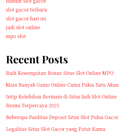
bandar slot gacor
slot gacor terbaru
slot gacor hari ini
judi slot online
mpo slot
Recent Posts
Raih Kesempatan Bonus Situs Slot Online MPO
Main Banyak Game Online Cuma Pakai Satu Akun
Intip Kelebihan Bermain di Situs Judi Slot Online
Resmi Terpercaya 2025
Beberapa Fasilitas Deposit Situs Slot Pulsa Gacor
Legalitas Situs Slot Gacor yang Patut Kamu