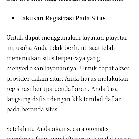
Lakukan Registrasi Pada Situs
Untuk dapat menggunakan layanan playstar
ini, usaha Anda tidak berhenti saat telah
menemukan situs terpercaya yang
menyediakan layanannya. Untuk dapat akses
provider dalam situs, Anda harus melakukan
registrasi berupa pendaftaran. Anda bisa
langsung daftar dengan klik tombol daftar
pada beranda situs.
Setelah itu Anda akan secara otomatis
mendapat form pendaftaran, isikan data yang