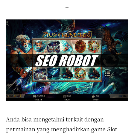
Anda bisa mengetahui terkait dengan
permainan yang menghadirkan game Slot