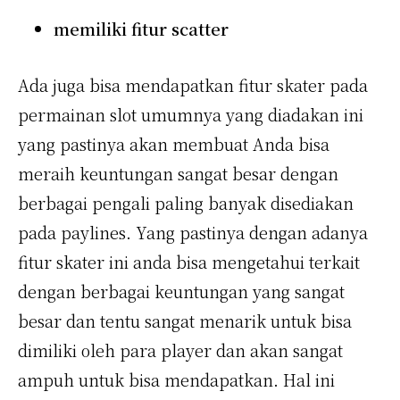
memiliki fitur scatter
Ada juga bisa mendapatkan fitur skater pada
permainan slot umumnya yang diadakan ini
yang pastinya akan membuat Anda bisa
meraih keuntungan sangat besar dengan
berbagai pengali paling banyak disediakan
pada paylines. Yang pastinya dengan adanya
fitur skater ini anda bisa mengetahui terkait
dengan berbagai keuntungan yang sangat
besar dan tentu sangat menarik untuk bisa
dimiliki oleh para player dan akan sangat
ampuh untuk bisa mendapatkan. Hal ini