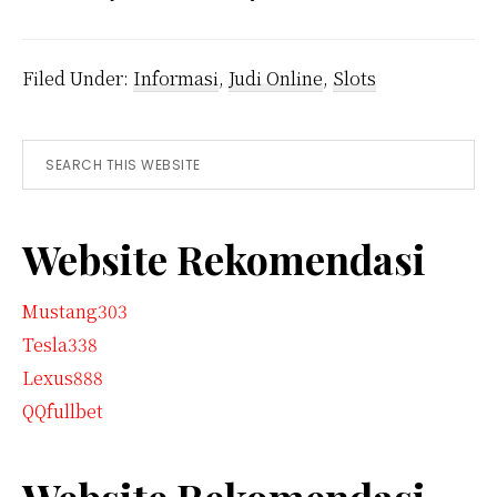
Filed Under:
Informasi
,
Judi Online
,
Slots
Primary
Search
this
Sidebar
website
Website Rekomendasi
Mustang303
Tesla338
Lexus888
QQfullbet
Website Rekomendasi