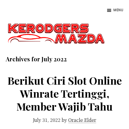
Skip
Skip
Skip
MENU
to
to
to
primary
main
primary
navigation
content
sidebar
Kerodgers
Kumpulan
Mazda
Situs
Archives for July 2022
Judi
Slot
Berikut Ciri Slot Online
Online
Winrate Tertinggi,
2022
Member Wajib Tahu
Terbaik
July 31, 2022
by
Oracle Elder