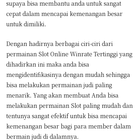
supaya bisa membantu anda untuk sangat
cepat dalam mencapai kemenangan besar
untuk dimiliki.
Dengan hadirnya berbagai ciri-ciri dari
permainan Slot Online Winrate Tertinggi yang
dihadirkan ini maka anda bisa
mengidentifikasinya dengan mudah sehingga
bisa melakukan permainan judi paling
menarik. Yang akan membuat Anda bisa
melakukan permainan Slot paling mudah dan
tentunya sangat efektif untuk bisa mencapai
kemenangan besar bagi para member dalam
bermain judi di dalamnya.