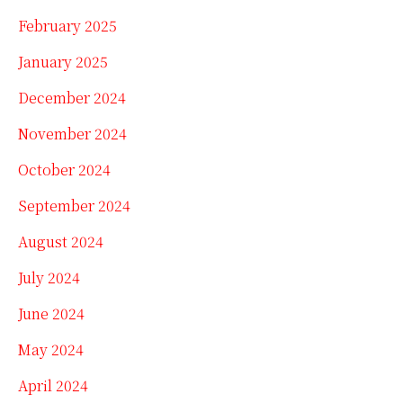
February 2025
January 2025
December 2024
November 2024
October 2024
September 2024
August 2024
July 2024
June 2024
May 2024
April 2024