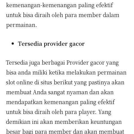
kemenangan-kemenangan paling efektif
untuk bisa diraih oleh para member dalam
permainan.
Tersedia provider gacor
Tersedia juga berbagai Provider gacor yang
bisa anda miliki ketika melakukan permainan
slot online di situs berikut yang pastinya akan
membuat Anda sangat nyaman dan akan
mendapatkan kemenangan paling efektif
untuk bisa diraih oleh para player. Yang
demikian ini akan memberikan keuntungan
besar bagi para member dan akan membuat