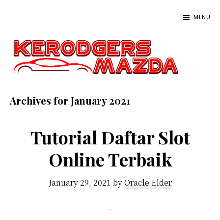
Skip
Skip
Skip
MENU
to
to
to
primary
main
primary
navigation
content
sidebar
Kerodgers
Kumpulan
Mazda
Situs
Archives for January 2021
Judi
Slot
Tutorial Daftar Slot
Online
Online Terbaik
2022
Terbaik
January 29, 2021
by
Oracle Elder