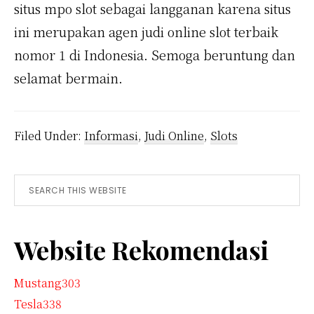
situs mpo slot sebagai langganan karena situs
ini merupakan agen judi online slot terbaik
nomor 1 di Indonesia. Semoga beruntung dan
selamat bermain.
Filed Under:
Informasi
,
Judi Online
,
Slots
Primary
Search
this
Sidebar
website
Website Rekomendasi
Mustang303
Tesla338