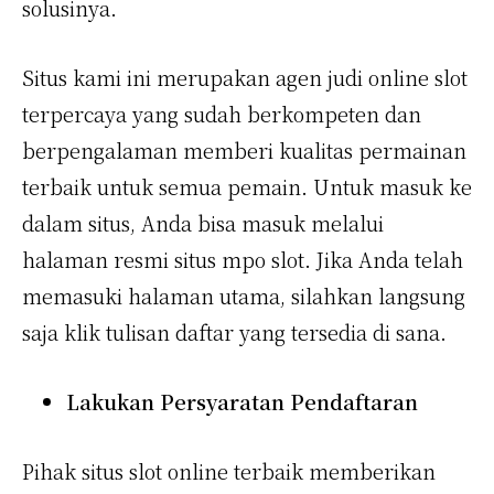
solusinya.
Situs kami ini merupakan agen judi online slot
terpercaya yang sudah berkompeten dan
berpengalaman memberi kualitas permainan
terbaik untuk semua pemain. Untuk masuk ke
dalam situs, Anda bisa masuk melalui
halaman resmi situs mpo slot. Jika Anda telah
memasuki halaman utama, silahkan langsung
saja klik tulisan daftar yang tersedia di sana.
Lakukan Persyaratan Pendaftaran
Pihak situs slot online terbaik memberikan