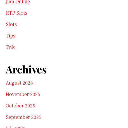
Judi Online
RTP Slots
Slots
Tips
Trik
Archives
August 2026
November 2025
October 2025
September 2025