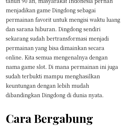
tahun 90 an, masyarakat Indonesia pernah
menjadikan game Dingdong sebagai
permainan favorit untuk mengisi waktu luang
dan sarana hiburan. Dingdong sendiri
sekarang sudah bertransformasi menjadi
permainan yang bisa dimainkan secara
online. Kita semua mengenalnya dengan
nama game slot. Di mana permainan ini juga
sudah terbukti mampu menghasilkan
keuntungan dengan lebih mudah
dibandingkan Dingdong di dunia nyata.
Cara Bergabung