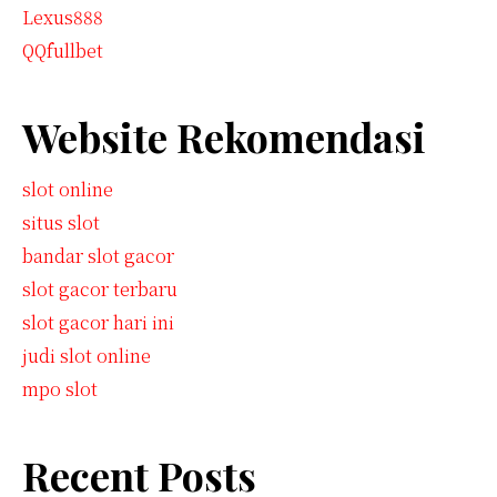
Lexus888
QQfullbet
Website Rekomendasi
slot online
situs slot
bandar slot gacor
slot gacor terbaru
slot gacor hari ini
judi slot online
mpo slot
Recent Posts