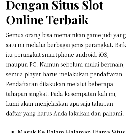
Dengan Situs Slot
Online Terbaik
Semua orang bisa memainkan game judi yang
satu ini melalui berbagai jenis perangkat. Baik
itu perangkat smartphone android, iOS,
maupun PC. Namun sebelum mulai bermain,
semua player harus melakukan pendaftaran.
Pendaftaran dilakukan melalui beberapa
tahapan singkat. Pada kesempatan kali ini,
kami akan menjelaskan apa saja tahapan
daftar yang harus Anda lakukan dan pahami.
Masuk Ke Dalam Halaman Utama Situs