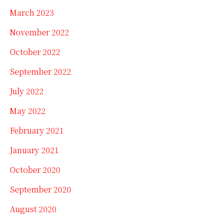
March 2023
November 2022
October 2022
September 2022
July 2022
May 2022
February 2021
January 2021
October 2020
September 2020
August 2020