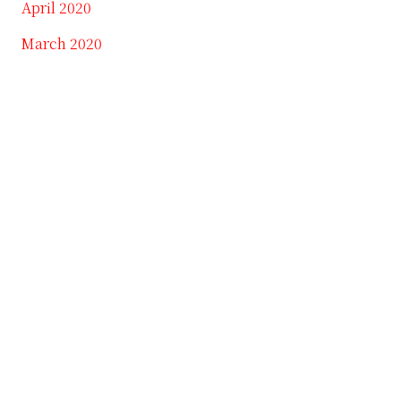
April 2020
March 2020