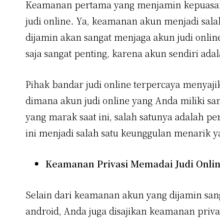
Keamanan pertama yang menjamin kepuasan
judi online. Ya, keamanan akun menjadi sal
dijamin akan sangat menjaga akun judi onlin
saja sangat penting, karena akun sendiri adal
Pihak bandar judi online terpercaya menyaj
dimana akun judi online yang Anda miliki san
yang marak saat ini, salah satunya adalah p
ini menjadi salah satu keunggulan menarik 
Keamanan Privasi Memadai Judi Onli
Selain dari keamanan akun yang dijamin san
android, Anda juga disajikan keamanan priva