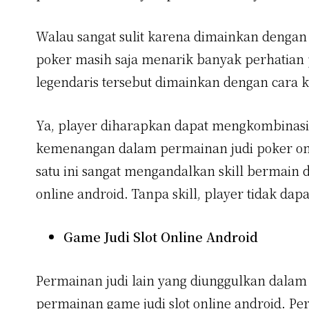
Walau sangat sulit karena dimainkan dengan
poker masih saja menarik banyak perhatian p
legendaris tersebut dimainkan dengan cara k
Ya, player diharapkan dapat mengkombinasik
kemenangan dalam permainan judi poker onli
satu ini sangat mengandalkan skill bermain d
online android. Tanpa skill, player tidak d
Game Judi Slot Online Android
Permainan judi lain yang diunggulkan dalam 
permainan game judi slot online android. Per