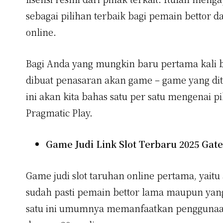
sebagai pilihan terbaik bagi pemain bettor 
online.
Bagi Anda yang mungkin baru pertama kali b
dibuat penasaran akan game – game yang di
ini akan kita bahas satu per satu mengenai p
Pragmatic Play.
Game Judi Link Slot Terbaru 2025 Gat
Game judi slot taruhan online pertama, yai
sudah pasti pemain bettor lama maupun ya
satu ini umumnya memanfaatkan penggunaan