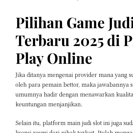
Pilihan Game Judi
Terbaru 2025 di 
Play Online
Jika ditanya mengenai provider mana yang 
oleh para pemain bettor, maka jawabannya sud
umumnya hadir dengan menawarkan kualita
keuntungan menjanjikan.
Selain itu, platform main judi slot ini juga s
lisensi resmi dari pihak terkait. Itulah menga