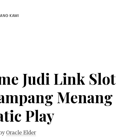
TANG KAMI
me Judi Link Slot
Gampang Menang
tic Play
by
Oracle Elder