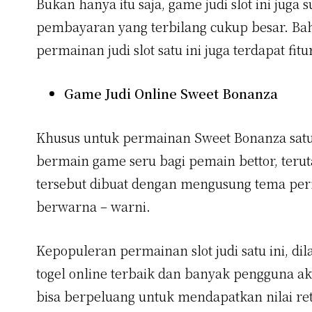
Bukan hanya itu saja, game judi slot ini jug
pembayaran yang terbilang cukup besar. Bah
permainan judi slot satu ini juga terdapat fit
Game Judi Online Sweet Bonanza
Khusus untuk permainan Sweet Bonanza satu i
bermain game seru bagi pemain bettor, teru
tersebut dibuat dengan mengusung tema pe
berwarna – warni.
Kepopuleran permainan slot judi satu ini, 
togel online terbaik dan banyak pengguna ak
bisa berpeluang untuk mendapatkan nilai re