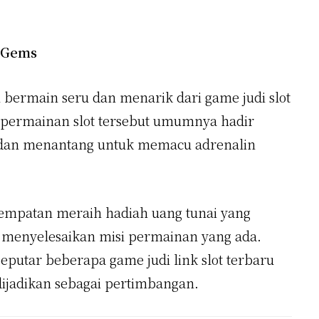
c Gems
 bermain seru dan menarik dari game judi slot
 permainan slot tersebut umumnya hadir
dan menantang untuk memacu adrenalin
sempatan meraih hadiah uang tunai yang
sil menyelesaikan misi permainan yang ada.
eputar beberapa game judi link slot terbaru
dijadikan sebagai pertimbangan.