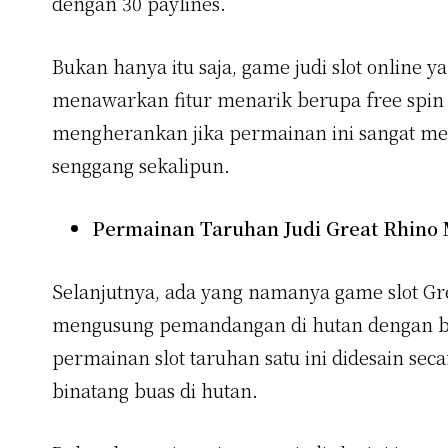
dengan 30 paylines.
Bukan hanya itu saja, game judi slot online 
menawarkan fitur menarik berupa free spin d
mengherankan jika permainan ini sangat me
senggang sekalipun.
Permainan Taruhan Judi Great Rhino
Selanjutnya, ada yang namanya game slot G
mengusung pemandangan di hutan dengan be
permainan slot taruhan satu ini didesain s
binatang buas di hutan.