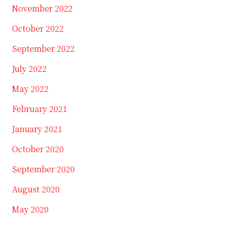
November 2022
October 2022
September 2022
July 2022
May 2022
February 2021
January 2021
October 2020
September 2020
August 2020
May 2020