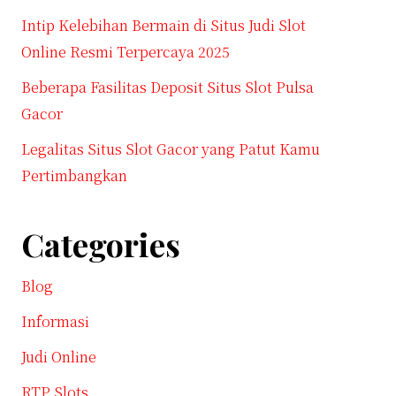
Intip Kelebihan Bermain di Situs Judi Slot
Online Resmi Terpercaya 2025
Beberapa Fasilitas Deposit Situs Slot Pulsa
Gacor
Legalitas Situs Slot Gacor yang Patut Kamu
Pertimbangkan
Categories
Blog
Informasi
Judi Online
RTP Slots