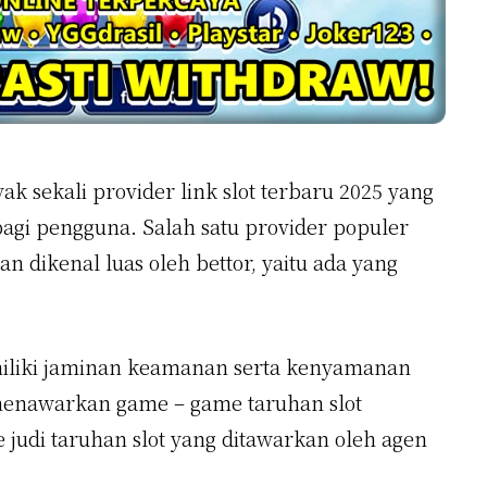
ak sekali provider link slot terbaru 2025 yang
agi pengguna. Salah satu provider populer
n dikenal luas oleh bettor, yaitu ada yang
emiliki jaminan keamanan serta kenyamanan
enawarkan game – game taruhan slot
 judi taruhan slot yang ditawarkan oleh agen