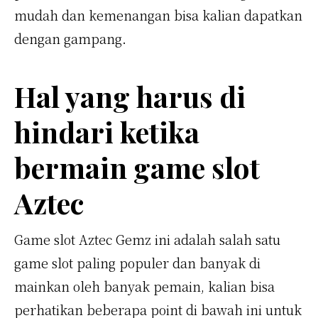
mudah dan kemenangan bisa kalian dapatkan
dengan gampang.
Hal yang harus di
hindari ketika
bermain game slot
Aztec
Game slot Aztec Gemz ini adalah salah satu
game slot paling populer dan banyak di
mainkan oleh banyak pemain, kalian bisa
perhatikan beberapa point di bawah ini untuk