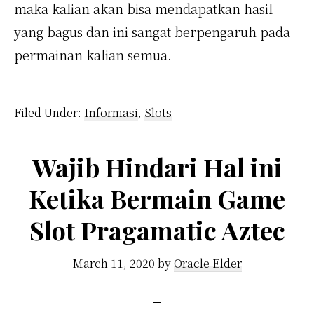
maka kalian akan bisa mendapatkan hasil
yang bagus dan ini sangat berpengaruh pada
permainan kalian semua.
Filed Under:
Informasi
,
Slots
Wajib Hindari Hal ini
Ketika Bermain Game
Slot Pragamatic Aztec
March 11, 2020
by
Oracle Elder