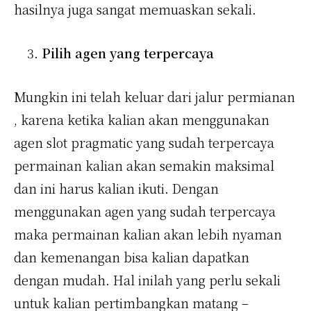
hasilnya juga sangat memuaskan sekali.
Pilih agen yang terpercaya
Mungkin ini telah keluar dari jalur permianan
, karena ketika kalian akan menggunakan
agen slot pragmatic yang sudah terpercaya
permainan kalian akan semakin maksimal
dan ini harus kalian ikuti. Dengan
menggunakan agen yang sudah terpercaya
maka permainan kalian akan lebih nyaman
dan kemenangan bisa kalian dapatkan
dengan mudah. Hal inilah yang perlu sekali
untuk kalian pertimbangkan matang –