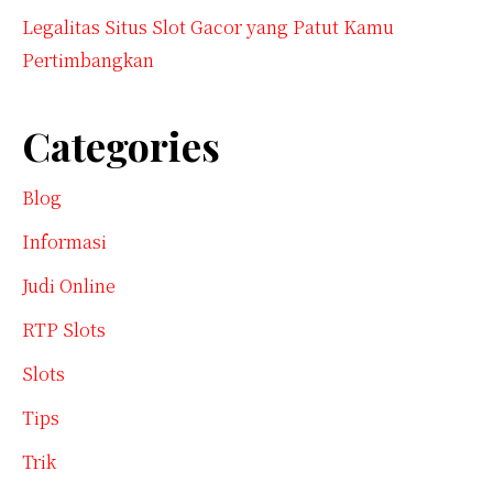
Legalitas Situs Slot Gacor yang Patut Kamu
Pertimbangkan
Categories
Blog
Informasi
Judi Online
RTP Slots
Slots
Tips
Trik