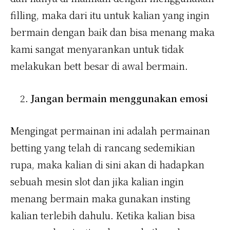
filling, maka dari itu untuk kalian yang ingin
bermain dengan baik dan bisa menang maka
kami sangat menyarankan untuk tidak
melakukan bett besar di awal bermain.
Jangan bermain menggunakan emosi
Mengingat permainan ini adalah permainan
betting yang telah di rancang sedemikian
rupa, maka kalian di sini akan di hadapkan
sebuah mesin slot dan jika kalian ingin
menang bermain maka gunakan insting
kalian terlebih dahulu. Ketika kalian bisa