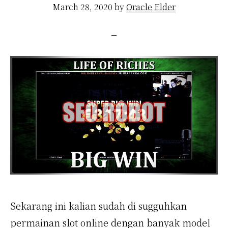
March 28, 2020
by
Oracle Elder
Sekarang ini kalian sudah di sugguhkan
permainan slot online dengan banyak model