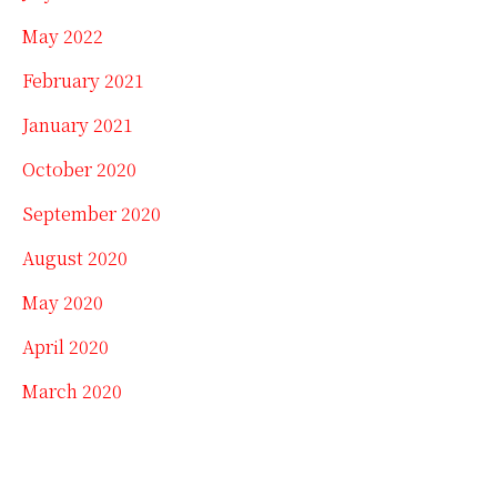
May 2022
February 2021
January 2021
October 2020
September 2020
August 2020
May 2020
April 2020
March 2020