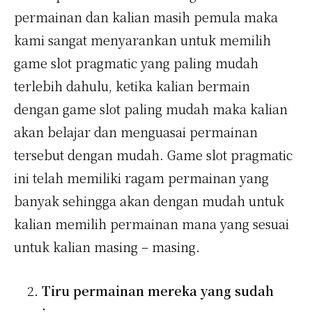
permainan dan kalian masih pemula maka
kami sangat menyarankan untuk memilih
game slot pragmatic yang paling mudah
terlebih dahulu, ketika kalian bermain
dengan game slot paling mudah maka kalian
akan belajar dan menguasai permainan
tersebut dengan mudah. Game slot pragmatic
ini telah memiliki ragam permainan yang
banyak sehingga akan dengan mudah untuk
kalian memilih permainan mana yang sesuai
untuk kalian masing – masing.
Tiru permainan mereka yang sudah