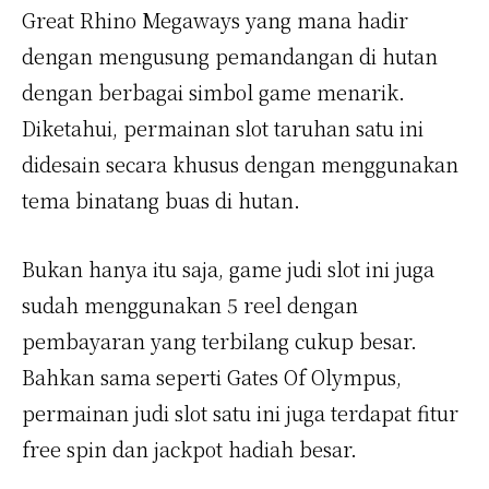
Great Rhino Megaways yang mana hadir
dengan mengusung pemandangan di hutan
dengan berbagai simbol game menarik.
Diketahui, permainan slot taruhan satu ini
didesain secara khusus dengan menggunakan
tema binatang buas di hutan.
Bukan hanya itu saja, game judi slot ini juga
sudah menggunakan 5 reel dengan
pembayaran yang terbilang cukup besar.
Bahkan sama seperti Gates Of Olympus,
permainan judi slot satu ini juga terdapat fitur
free spin dan jackpot hadiah besar.