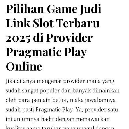
Pilihan Game Judi
Link Slot Terbaru
2025 di Provider
Pragmatic Play
Online
Jika ditanya mengenai provider mana yang
sudah sangat populer dan banyak dimainkan
oleh para pemain bettor, maka jawabannya
sudah pasti Pragmatic Play. Ya, provider satu
ini umumnya hadir dengan menawarkan
kualitas game taruhan yang unggul dengan