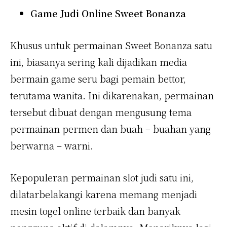
Game Judi Online Sweet Bonanza
Khusus untuk permainan Sweet Bonanza satu
ini, biasanya sering kali dijadikan media
bermain game seru bagi pemain bettor,
terutama wanita. Ini dikarenakan, permainan
tersebut dibuat dengan mengusung tema
permainan permen dan buah – buahan yang
berwarna – warni.
Kepopuleran permainan slot judi satu ini,
dilatarbelakangi karena memang menjadi
mesin togel online terbaik dan banyak