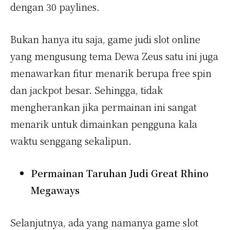
dengan 30 paylines.
Bukan hanya itu saja, game judi slot online
yang mengusung tema Dewa Zeus satu ini juga
menawarkan fitur menarik berupa free spin
dan jackpot besar. Sehingga, tidak
mengherankan jika permainan ini sangat
menarik untuk dimainkan pengguna kala
waktu senggang sekalipun.
Permainan Taruhan Judi Great Rhino
Megaways
Selanjutnya, ada yang namanya game slot