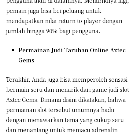
pengguna aktif di dalamnya. Menariknya lagi,
pemain juga bisa berpeluang untuk
mendapatkan nilai return to player dengan
jumlah hingga 90% bagi pengguna.
Permainan Judi Taruhan Online Aztec
Gems
Terakhir, Anda juga bisa memperoleh sensasi
bermain seru dan menarik dari game judi slot
Aztec Gems. Dimana disini dikatakan, bahwa
permainan slot tersebut umumnya hadir
dengan menawarkan tema yang cukup seru
dan menantang untuk memacu adrenalin