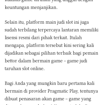
keuntungan menjanjikan.
Selain itu, platform main judi slot ini juga
sudah terbilang terpercaya lantaran memiliki
lisensi resmi dari pihak terkait. Itulah
mengapa, platform tersebut kini sering kali
dijadikan sebagai pilihan terbaik bagi pemain
bettor dalam bermain game – game judi
taruhan slot online.
Bagi Anda yang mungkin baru pertama kali
bermain di provider Pragmatic Play, tentunya
dibuat penasaran akan game – game yang