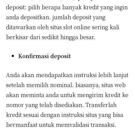
deposit: pilih berapa banyak kredit yang ingin
anda depositkan. jumlah deposit yang
ditawarkan oleh situs slot online sering kali
berkisar dari sedikit hingga besar.
Konfirmasi deposit
Anda akan mendapatkan instruksi lebih lanjut
setelah memilih nominal. biasanya, situs web
akan meminta anda untuk mengirim kredit ke
nomor yang telah disediakan. Transferlah
kredit sesuai dengan instruksi situs yang bisa
bermanfaat untuk memvalidasi transaksi.