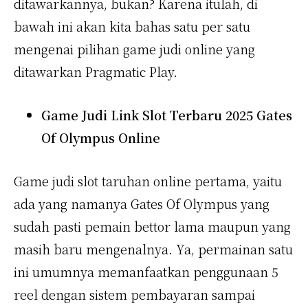
ditawarkannya, bukan? Karena itulah, di
bawah ini akan kita bahas satu per satu
mengenai pilihan game judi online yang
ditawarkan Pragmatic Play.
Game Judi Link Slot Terbaru 2025 Gates
Of Olympus Online
Game judi slot taruhan online pertama, yaitu
ada yang namanya Gates Of Olympus yang
sudah pasti pemain bettor lama maupun yang
masih baru mengenalnya. Ya, permainan satu
ini umumnya memanfaatkan penggunaan 5
reel dengan sistem pembayaran sampai