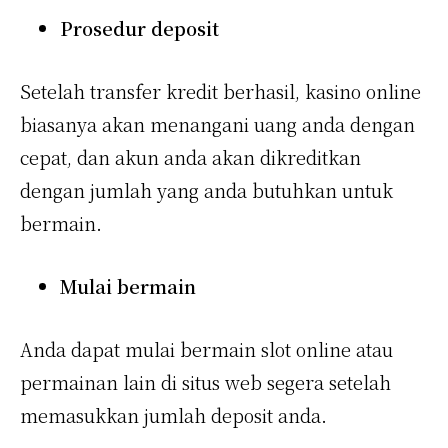
Prosedur deposit
Setelah transfer kredit berhasil, kasino online
biasanya akan menangani uang anda dengan
cepat, dan akun anda akan dikreditkan
dengan jumlah yang anda butuhkan untuk
bermain.
Mulai bermain
Anda dapat mulai bermain slot online atau
permainan lain di situs web segera setelah
memasukkan jumlah deposit anda.