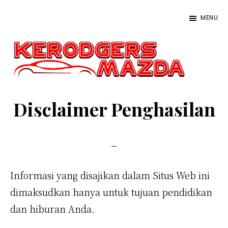
Skip
Skip
Skip
MENU
to
to
to
primary
main
primary
navigation
content
sidebar
Kerodgers
Kumpulan
Mazda
Situs
Disclaimer Penghasilan
Judi
Slot
Online
2022
Informasi yang disajikan dalam Situs Web ini
Terbaik
dimaksudkan hanya untuk tujuan pendidikan
dan hiburan Anda.