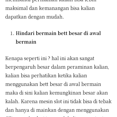
maksimal dan kemanangan bisa kalian
dapatkan dengan mudah.
Hindari bermain bett besar di awal
bermain
Kenapa seperti ini ? hal ini akan sangat
berpengaruh besar dalam peraminan kalian,
kalian bisa perhatikan ketika kalian
menggunakan bett besar di awal bermain
maka di sini kalian kemungkinan besar akan
kalah. Karena mesin slot ini tidak bisa di tebak
dan hanya di mainkan dengan menggunakan