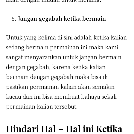
Jangan gegabah ketika bermain
Untuk yang kelima di sini adalah ketika kalian
sedang bermain permainan ini maka kami
sangat menyarankan untuk jangan bermain
dengan gegabah, karena ketika kalian
bermain dengan gegabah maka bisa di
pastikan permainan kalian akan semakin
kacau dan ini bisa membuat bahaya sekali
permainan kalian tersebut.
Hindari Hal – Hal ini Ketika