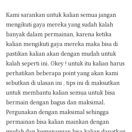
Kami sarankan untuk kalian semua jangan
mengikuti gaya mereka yang sudah kalah
banyak dalam permainan, karena ketika
kalian mengikuti gaya mereka maka bisa di
pastikan kalian akan dengan mudah untuk
kalah seperti ini. Okey ! untuk itu kalian harus
perhatikan beberapa point yang akan kami
sebutkan di ulasan ini , tips ini di maksutkan
untuk membantu kalian semua untuk bisa
bermain dengan bagus dan maksimal.
Pergunakan dengan maksimal sehingga
permainan bisa kalian mainkan dengan
mudah dan kemenangan bisa kalian dapatkan