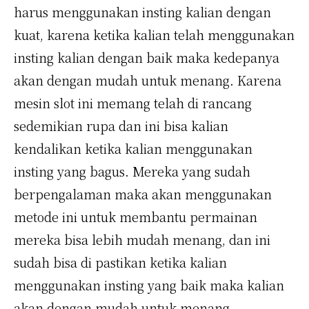
harus menggunakan insting kalian dengan
kuat, karena ketika kalian telah menggunakan
insting kalian dengan baik maka kedepanya
akan dengan mudah untuk menang. Karena
mesin slot ini memang telah di rancang
sedemikian rupa dan ini bisa kalian
kendalikan ketika kalian menggunakan
insting yang bagus. Mereka yang sudah
berpengalaman maka akan menggunakan
metode ini untuk membantu permainan
mereka bisa lebih mudah menang, dan ini
sudah bisa di pastikan ketika kalian
menggunakan insting yang baik maka kalian
akan dengan mudah untuk menang.