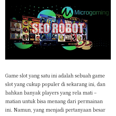
Game slot yang satu ini adalah sebuah game
slot yang cukup populer di sekarang ini, dan
bahkan banyak players yang rela mati –
matian untuk bisa menang dari permainan
ini. Namun, yang menjadi pertanyaan besar