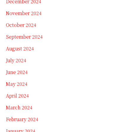
December 2024
November 2024
October 2024
September 2024
August 2024
July 2024
June 2024
May 2024
April 2024
March 2024
February 2024
January 2024