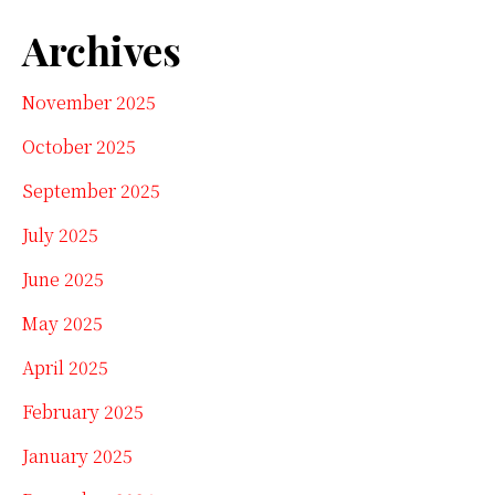
Archives
November 2025
October 2025
September 2025
July 2025
June 2025
May 2025
April 2025
February 2025
January 2025