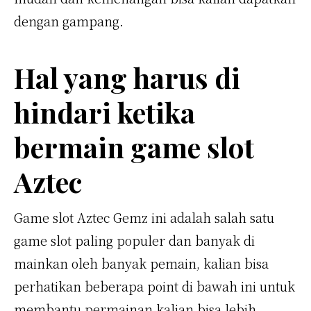
dengan gampang.
Hal yang harus di
hindari ketika
bermain game slot
Aztec
Game slot Aztec Gemz ini adalah salah satu
game slot paling populer dan banyak di
mainkan oleh banyak pemain, kalian bisa
perhatikan beberapa point di bawah ini untuk
membantu permainan kalian bisa lebih