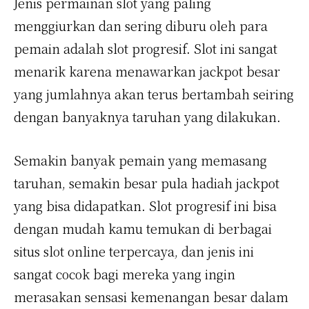
Jenis permainan slot yang paling
menggiurkan dan sering diburu oleh para
pemain adalah slot progresif. Slot ini sangat
menarik karena menawarkan jackpot besar
yang jumlahnya akan terus bertambah seiring
dengan banyaknya taruhan yang dilakukan.
Semakin banyak pemain yang memasang
taruhan, semakin besar pula hadiah jackpot
yang bisa didapatkan. Slot progresif ini bisa
dengan mudah kamu temukan di berbagai
situs slot online terpercaya, dan jenis ini
sangat cocok bagi mereka yang ingin
merasakan sensasi kemenangan besar dalam