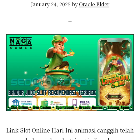
January 24, 2025
by
Oracle Elder
Link Slot Online Hari Ini animasi canggih telah