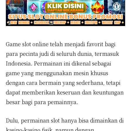
Game slot online telah menjadi favorit bagi
para pecinta judi di seluruh dunia, termasuk
Indonesia. Permainan ini dikenal sebagai
game yang menggunakan mesin khusus
dengan cara bermain yang sederhana, tetapi
dapat memberikan keseruan dan keuntungan
besar bagi para pemainnya.
Dulu, permainan slot hanya bisa dimainkan di
kasino-kasino fisik, namun dengan