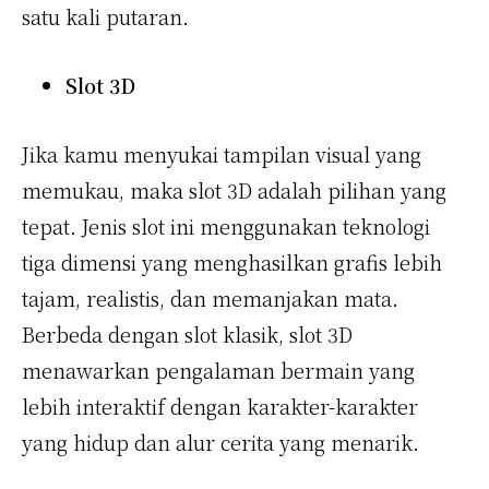
satu kali putaran.
Slot 3D
Jika kamu menyukai tampilan visual yang
memukau, maka slot 3D adalah pilihan yang
tepat. Jenis slot ini menggunakan teknologi
tiga dimensi yang menghasilkan grafis lebih
tajam, realistis, dan memanjakan mata.
Berbeda dengan slot klasik, slot 3D
menawarkan pengalaman bermain yang
lebih interaktif dengan karakter-karakter
yang hidup dan alur cerita yang menarik.