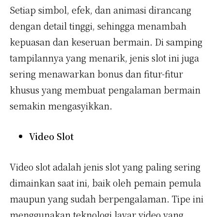
Setiap simbol, efek, dan animasi dirancang
dengan detail tinggi, sehingga menambah
kepuasan dan keseruan bermain. Di samping
tampilannya yang menarik, jenis slot ini juga
sering menawarkan bonus dan fitur-fitur
khusus yang membuat pengalaman bermain
semakin mengasyikkan.
Video Slot
Video slot adalah jenis slot yang paling sering
dimainkan saat ini, baik oleh pemain pemula
maupun yang sudah berpengalaman. Tipe ini
menggunakan teknologi layar video yang