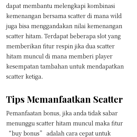
dapat membantu melengkapi kombinasi
kemenangan bersama scatter di mana wild
juga bisa menggandakan nilai kemenangan
scatter hitam. Terdapat beberapa slot yang
memberikan fitur respin jika dua scatter
hitam muncul di mana memberi player
kesempatan tambahan untuk mendapatkan
scatter ketiga.
Tips Memanfaatkan Scatter
Pemanfaatan bonus, jika anda tidak sabar
menunggu scatter hitam muncul maka fitur
“buy bonus” adalah cara cepat untuk