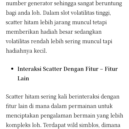
number generator sehingga sangat beruntung
bagi anda loh. Dalam slot volatilitas tinggi,
scatter hitam lebih jarang muncul tetapi
memberikan hadiah besar sedangkan
volatilitas rendah lebih sering muncul tapi
hadiahnya kecil.
Interaksi Scatter Dengan Fitur – Fitur
Lain
Scatter hitam sering kali berinteraksi dengan
fitur lain di mana dalam permainan untuk
menciptakan pengalaman bermain yang lebih
kompleks loh. Terdapat wild simblos, dimana