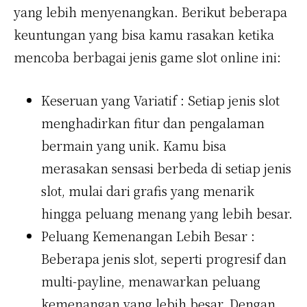
yang lebih menyenangkan. Berikut beberapa
keuntungan yang bisa kamu rasakan ketika
mencoba berbagai jenis game slot online ini:
Keseruan yang Variatif : Setiap jenis slot
menghadirkan fitur dan pengalaman
bermain yang unik. Kamu bisa
merasakan sensasi berbeda di setiap jenis
slot, mulai dari grafis yang menarik
hingga peluang menang yang lebih besar.
Peluang Kemenangan Lebih Besar :
Beberapa jenis slot, seperti progresif dan
multi-payline, menawarkan peluang
kemenangan yang lebih besar. Dengan