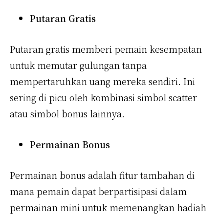
Putaran Gratis
Putaran gratis memberi pemain kesempatan
untuk memutar gulungan tanpa
mempertaruhkan uang mereka sendiri. Ini
sering di picu oleh kombinasi simbol scatter
atau simbol bonus lainnya.
Permainan Bonus
Permainan bonus adalah fitur tambahan di
mana pemain dapat berpartisipasi dalam
permainan mini untuk memenangkan hadiah