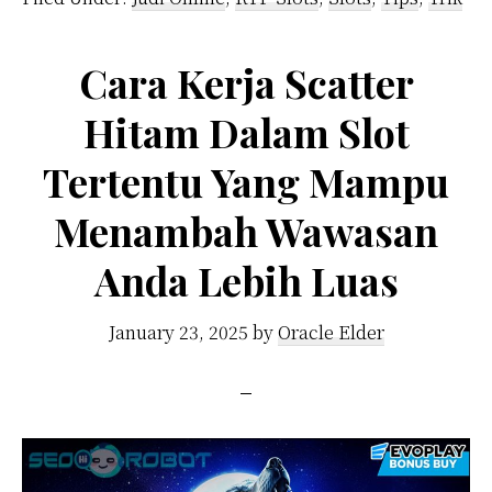
Cara Kerja Scatter
Hitam Dalam Slot
Tertentu Yang Mampu
Menambah Wawasan
Anda Lebih Luas
January 23, 2025
by
Oracle Elder