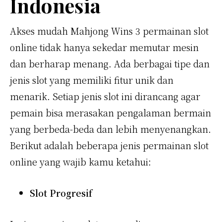
Indonesia
Akses mudah Mahjong Wins 3 permainan slot
online tidak hanya sekedar memutar mesin
dan berharap menang. Ada berbagai tipe dan
jenis slot yang memiliki fitur unik dan
menarik. Setiap jenis slot ini dirancang agar
pemain bisa merasakan pengalaman bermain
yang berbeda-beda dan lebih menyenangkan.
Berikut adalah beberapa jenis permainan slot
online yang wajib kamu ketahui:
Slot Progresif