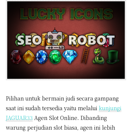
Pilihan untuk bermain judi secara gampang
saat ini sudah tersedia yaitu melalui
kunjungi
JAGUAR33
Agen Slot Online. Dibanding
warung perjudian slot biasa, agen ini lebih