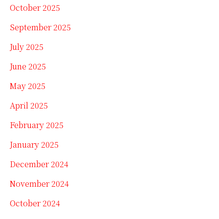
October 2025
September 2025
July 2025
June 2025
May 2025
April 2025
February 2025
January 2025
December 2024
November 2024
October 2024