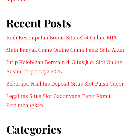
Recent Posts
Raih Kesempatan Bonus Situs Slot Online MPO
Main Banyak Game Online Cuma Pakai Satu Akun
Intip Kelebihan Bermain di Situs Judi Slot Online
Resmi Terpercaya 2025
Beberapa Fasilitas Deposit Situs Slot Pulsa Gacor
Legalitas Situs Slot Gacor yang Patut Kamu
Pertimbangkan
Categories