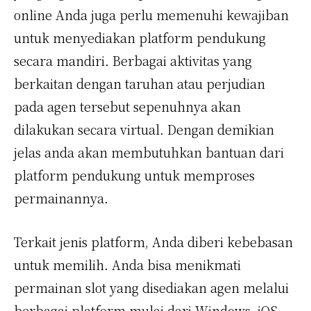
online Anda juga perlu memenuhi kewajiban
untuk menyediakan platform pendukung
secara mandiri. Berbagai aktivitas yang
berkaitan dengan taruhan atau perjudian
pada agen tersebut sepenuhnya akan
dilakukan secara virtual. Dengan demikian
jelas anda akan membutuhkan bantuan dari
platform pendukung untuk memproses
permainannya.
Terkait jenis platform, Anda diberi kebebasan
untuk memilih. Anda bisa menikmati
permainan slot yang disediakan agen melalui
berbagai platform mulai dari Windows, iOS,