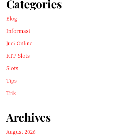
Categories
Blog
Informasi
Judi Online
RTP Slots
Slots
Tips
Trik
Archives
August 2026