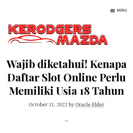
Skip
Skip
Skip
MENU
to
to
to
primary
main
primary
navigation
content
sidebar
Kerodgers
Kumpulan
Mazda
Situs
Wajib diketahui! Kenapa
Judi
Daftar Slot Online Perlu
Slot
Memiliki Usia 18 Tahun
Online
2022
October 31, 2022
by
Oracle Elder
Terbaik