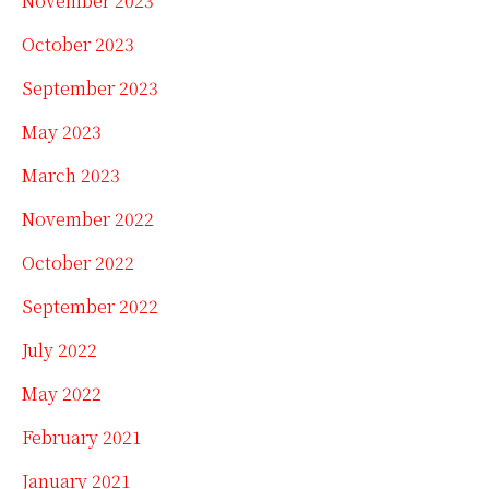
November 2023
October 2023
September 2023
May 2023
March 2023
November 2022
October 2022
September 2022
July 2022
May 2022
February 2021
January 2021