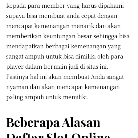
kepada para member yang harus dipahami
supaya bisa membuat anda cepat dengan
mencapai kemenangan menarik dan akan
memberikan keuntungan besar sehingga bisa
mendapatkan berbagai kemenangan yang
sangat ampuh untuk bisa dimiliki oleh para
player dalam bermain judi di situs ini.
Pastinya hal ini akan membuat Anda sangat
nyaman dan akan mencapai kemenangan
paling ampuh untuk memiliki.
Beberapa Alasan
Daftar Slot Online