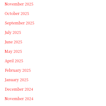
November 2025
October 2025
September 2025
July 2025
June 2025
May 2025
April 2025
February 2025
January 2025
December 2024
November 2024