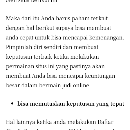
Maka dari itu Anda harus paham terkait
dengan hal berikut supaya bisa membuat
anda cepat untuk bisa mencapai kemenangan.
Pimpinlah diri sendiri dan membuat
keputusan terbaik ketika melakukan
permainan situs ini yang pastinya akan
membuat Anda bisa mencapai keuntungan
besar dalam bermain judi online.
bisa memutuskan keputusan yang tepat
Hal lainnya ketika anda melakukan Daftar