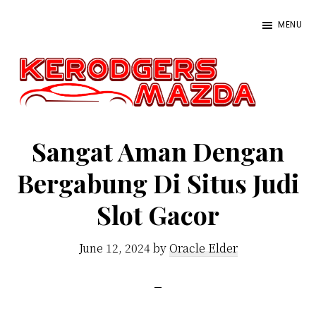
Skip
Skip
Skip
MENU
to
to
to
primary
main
primary
navigation
content
sidebar
Kerodgers
Kumpulan
Mazda
Situs
Sangat Aman Dengan
Judi
Bergabung Di Situs Judi
Slot
Slot Gacor
Online
2022
June 12, 2024
by
Oracle Elder
Terbaik