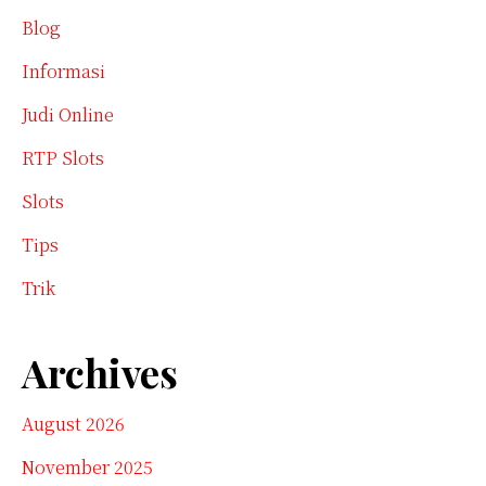
Blog
Informasi
Judi Online
RTP Slots
Slots
Tips
Trik
Archives
August 2026
November 2025