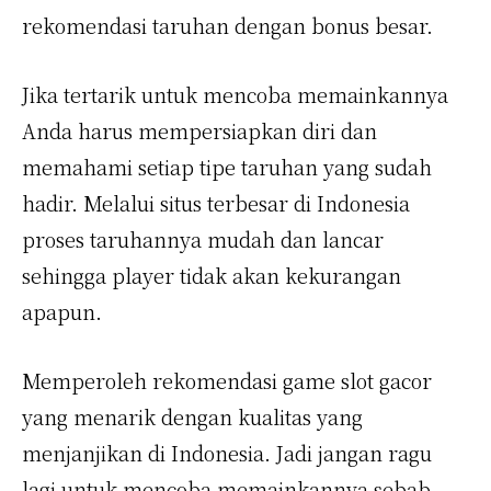
rekomendasi taruhan dengan bonus besar.
Jika tertarik untuk mencoba memainkannya
Anda harus mempersiapkan diri dan
memahami setiap tipe taruhan yang sudah
hadir. Melalui situs terbesar di Indonesia
proses taruhannya mudah dan lancar
sehingga player tidak akan kekurangan
apapun.
Memperoleh rekomendasi game slot gacor
yang menarik dengan kualitas yang
menjanjikan di Indonesia.
Jadi jangan ragu
lagi untuk mencoba memainkannya sebab